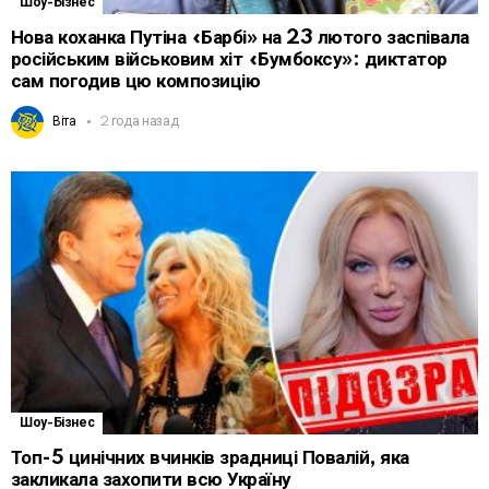
Шоу-Бізнес
Нова коханка Путіна «Барбі» на 23 лютого заспівала
російським військовим хіт «Бумбоксу»: диктатор
сам погодив цю композицію
Віта
2 года назад
Шоу-Бізнес
Топ-5 цинічних вчинків зрадниці Повалій, яка
закликала захопити всю Україну