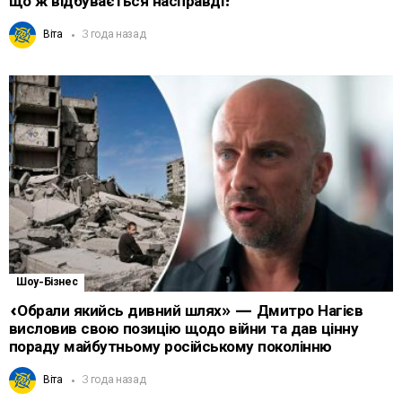
що ж відбувається насправді?
Віта
3 года назад
Шоу-Бізнес
«Обрали якийсь дивний шлях» — Дмитро Нагієв
висловив свою позицію щодо війни та дав цінну
пораду майбутньому російському поколінню
Віта
3 года назад