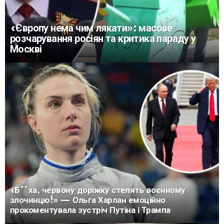
«Європу нема чим лякати»: масове
розчарування росіян та критика параду у
Москві
«Б**ха, червону доріжку стелять воєнному
злочинцю!» — Ольга Харлан емоційно
прокоментувала зустріч Путіна і Трампа