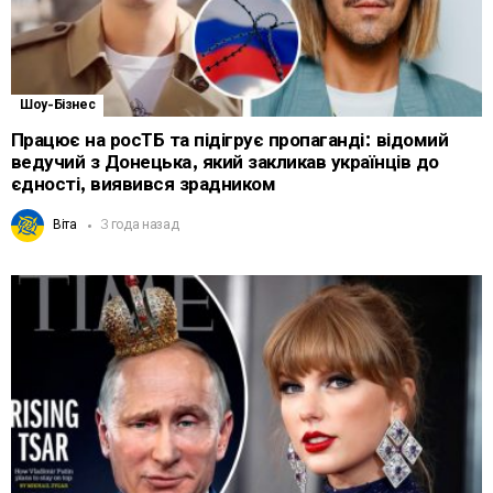
Шоу-Бізнес
Працює на росТБ та підігрує пропаганді: відомий
ведучий з Донецька, який закликав українців до
єдності, виявився зрадником
Віта
3 года назад