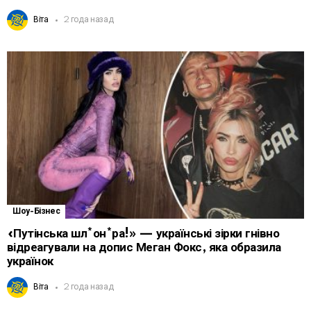
Віта
2 года назад
Шоу-Бізнес
«Путінська шл*он*ра!» — українські зірки гнівно
відреагували на допис Меган Фокс, яка образила
українок
Віта
2 года назад