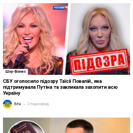
Шоу-Бізнес
СБУ оголосило підозру Таїсії Повалій, яка
підтримувала Путіна та закликала захопити всю
Україну
Віта
2 года назад