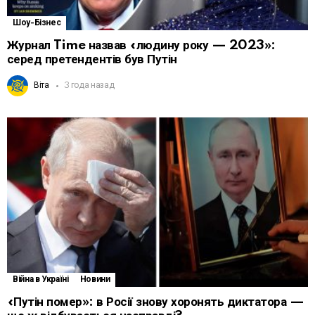
Шоу-Бізнес
Журнал Time назвав «людину року — 2023»:
серед претендентів був Путін
Віта
3 года назад
Війна в Україні
Новини
«Путін помер»: в Росії знову хоронять диктатора —