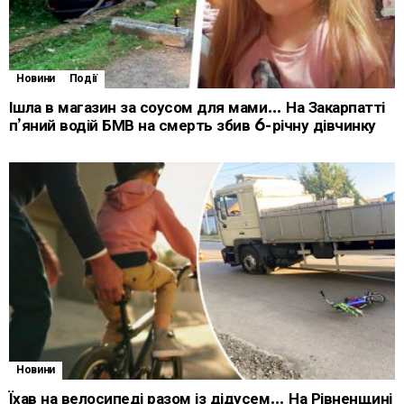
Новини
Події
Ішла в магазин за соусом для мами… На Закарпатті
п’яний водій БМВ на смерть збив 6-річну дівчинку
Новини
Їхав на велосипеді разом із дідусем… На Рівненщині