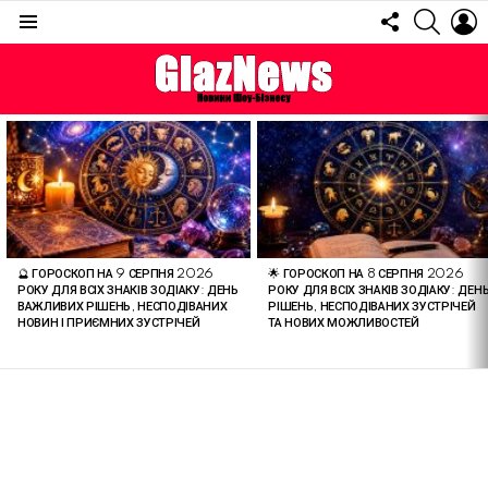
FOLLOW
SEARC
L
US
Menu
ОСТАННІ
СТАТТІ
🔮 ГОРОСКОП НА 9 СЕРПНЯ 2026
🌟 ГОРОСКОП НА 8 СЕРПНЯ 2026
РОКУ ДЛЯ ВСІХ ЗНАКІВ ЗОДІАКУ: ДЕНЬ
РОКУ ДЛЯ ВСІХ ЗНАКІВ ЗОДІАКУ: ДЕН
ВАЖЛИВИХ РІШЕНЬ, НЕСПОДІВАНИХ
РІШЕНЬ, НЕСПОДІВАНИХ ЗУСТРІЧЕЙ
НОВИН І ПРИЄМНИХ ЗУСТРІЧЕЙ
ТА НОВИХ МОЖЛИВОСТЕЙ