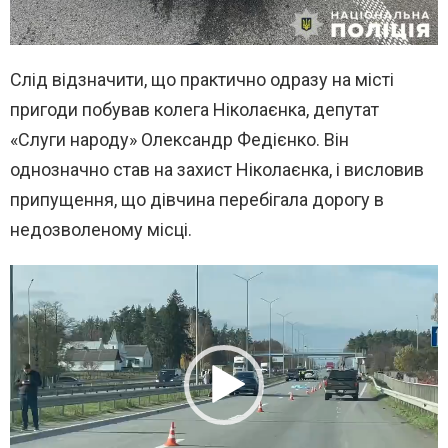
Слід відзначити, що практично одразу на місті
пригоди побував колега Ніколаєнка, депутат
«Слуги народу» Олександр Федієнко. Він
однозначно став на захист Ніколаєнка, і висловив
припущення, що дівчина перебігала дорогу в
недозволеному місці.
В
и
д
е
о
п