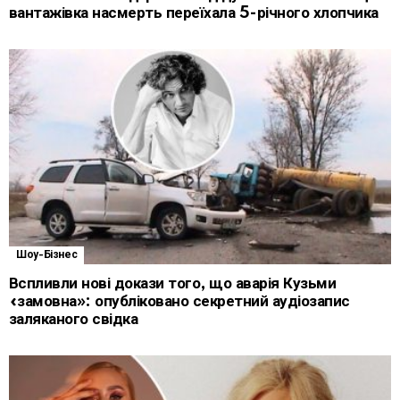
вантажівка насмерть переїхала 5-річного хлопчика
Шоу-Бізнес
Вспливли нові докази того, що аварія Кузьми
«замовна»: опубліковано секретний аудіозапис
заляканого свідка