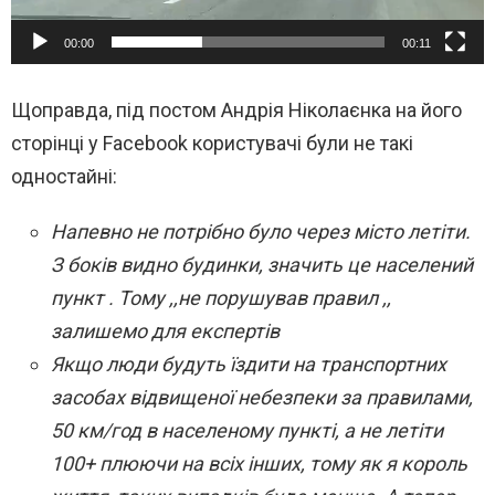
л
е
00:00
00:11
е
Щоправда, під постом Андрія Ніколаєнка на його
р
сторінці у Facebook користувачі були не такі
одностайні:
Напевно не потрібно було через місто летіти.
З боків видно будинки, значить це населений
пункт . Тому ,,не порушував правил ,,
залишемо для експертів
Якщо люди будуть їздити на транспортних
засобах відвищеної небезпеки за правилами,
50 км/год в населеному пункті, а не летіти
100+ плюючи на всіх інших, тому як я король