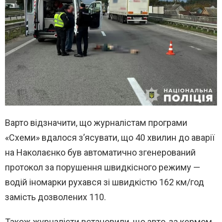
Варто відзначити, що журналістам програми
«Схеми» вдалося з’ясувати, що 40 хвилин до аварії
на Наколаєнко був автоматично згенерований
протокол за порушення швидкісного режиму —
водій іномарки рухався зі швидкістю 162 км/год
замість дозволених 110.
Також журналісти встановили, що авто, за кермом