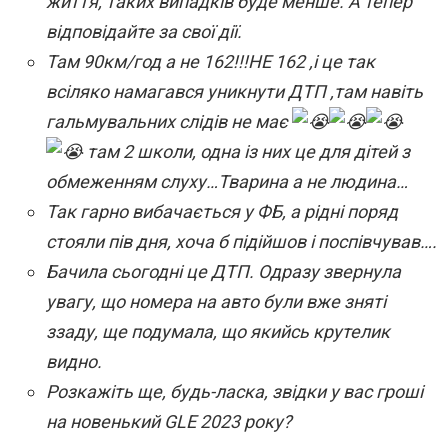
життя, таких випадків буде менше. А тепер
відповідайте за свої дії.
Там 90км/год а не 162!!!НЕ 162 ,і це так
всіляко намагався уникнути ДТП ,там навіть
гальмувальних слідів не має
там 2 школи, одна із них це для дітей з
обмеженням слуху…Тварина а не людина…
Так гарно вибачається у ФБ, а рідні поряд
стояли пів дня, хоча б підійшов і поспівчував….
Бачила сьогодні це ДТП. Одразу
звернула
увагу, що номера на авто були вже зняті
ззаду, ще подумала, що якийсь крутелик
видно.
Розкажіть ще, будь-ласка, звідки у вас гроші
на новенький GLE 2023 року?