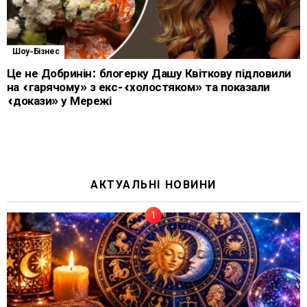
Шоу-Бізнес
Це не Добринін: блогерку Дашу Квіткову підловили
на «гарячому» з екс-«холостяком» та показали
«докази» у Мережі
АКТУАЛЬНІ НОВИНИ