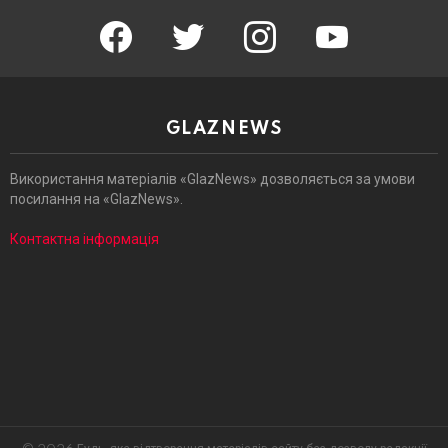
facebook
twitter
instagram
youtube
GLAZNEWS
Використання матеріалів «GlazNews» дозволяється за умови
посилання на «GlazNews».
Контактна інформація