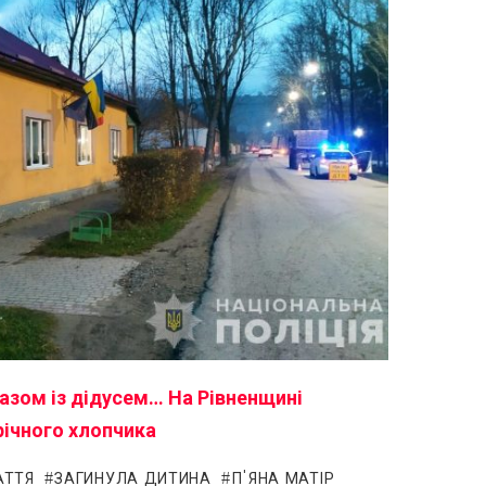
разом із дідусем… На Рівненщині
річного хлопчика
АТТЯ
ЗАГИНУЛА ДИТИНА
П'ЯНА МАТІР