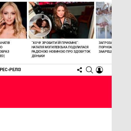
АНАТІВ
“ХОЧУ ЗРОБИТИ ЇЙ ПРИЄМНЕ”:
ЗАГРОЗА 15 РОКІВ В’
ОЮ
НАТАЛІЯ МОГИЛЕВСЬКА ПОДІЛИЛАСЯ
ПОРНОАКТОРКА БОН
ОБРАЗ
РАДІСНОЮ НОВИНОЮ ПРО ЗДОБУТОК
ЗААРЕШТОВАНА НА Б
ЕО)
ДОНЬКИ
FOLLOW
SEARCH
LOGIN
РЕС-РЕЛІЗ
US