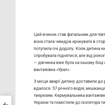
Цей вчинок став фатальним для півт
вона стала чимдуж крокувати в сторо
потупила очі додолу. Коли дитина к
спробувала піднятися, але від різког
— дівчинка вже була на іншому боці 
вантажівка «Урал».
З місця аварії дитину доставили до р
вдалося. 57-річного водія, мешканця
тверезим. Кермувальника вантажівк
на
України та помістили до ізолятора 