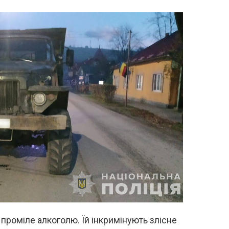
 проміле алкоголю. Їй інкримінують злісне