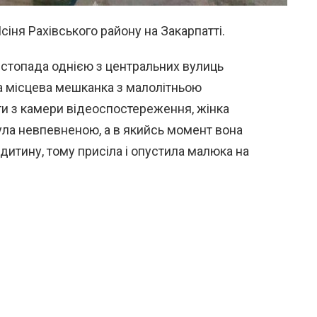
сіня Рахівського району на Закарпатті.
листопада однією з центральних вулиць
а місцева мешканка з малолітньою
ти з камери відеоспостереження, жінка
була невпевненою, а в якийсь момент вона
 дитину, тому присіла і опустила малюка на