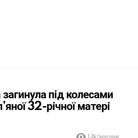
 загинула під колесами
п’яної 32-річної матері
1.3k
Переглядів