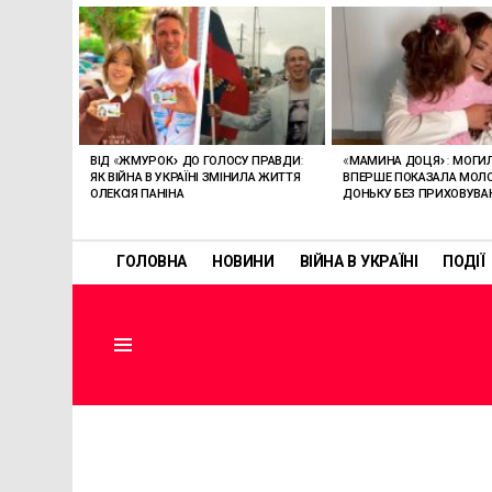
ОСТАННІ
СТАТТІ
ВІД «ЖМУРОК» ДО ГОЛОСУ ПРАВДИ:
«МАМИНА ДОЦЯ»: МОГИ
ЯК ВІЙНА В УКРАЇНІ ЗМІНИЛА ЖИТТЯ
ВПЕРШЕ ПОКАЗАЛА МО
ОЛЕКСІЯ ПАНІНА
ДОНЬКУ БЕЗ ПРИХОВУВА
ГОЛОВНА
НОВИНИ
ВІЙНА В УКРАЇНІ
ПОДІЇ
Menu