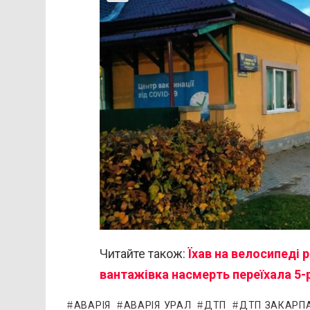
Читайте також:
Їхав на велосипеді 
вантажівка насмерть переїхала 5-
АВАРІЯ
АВАРІЯ УРАЛ
ДТП
ДТП ЗАКАРП