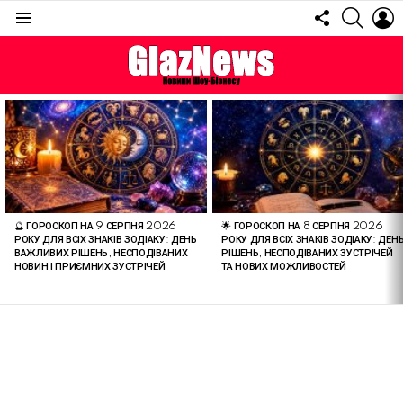
FOLLOW
SEARC
L
US
Menu
ОСТАННІ
СТАТТІ
🔮 ГОРОСКОП НА 9 СЕРПНЯ 2026
🌟 ГОРОСКОП НА 8 СЕРПНЯ 2026
РОКУ ДЛЯ ВСІХ ЗНАКІВ ЗОДІАКУ: ДЕНЬ
РОКУ ДЛЯ ВСІХ ЗНАКІВ ЗОДІАКУ: ДЕН
ВАЖЛИВИХ РІШЕНЬ, НЕСПОДІВАНИХ
РІШЕНЬ, НЕСПОДІВАНИХ ЗУСТРІЧЕЙ
НОВИН І ПРИЄМНИХ ЗУСТРІЧЕЙ
ТА НОВИХ МОЖЛИВОСТЕЙ