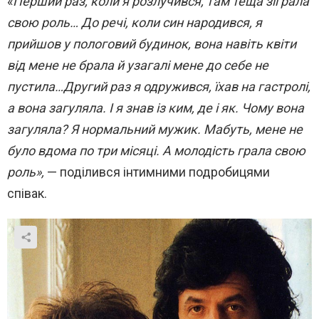
«
Перший раз, коли я розлучився, там теща зіграла
свою роль… До речі, коли син народився, я
прийшов у пологовий будинок, вона навіть квіти
від мене не брала й узагалі мене до себе не
пустила…Другий раз я одружився, їхав на гастролі,
а вона загуляла. І я знав із ким, де і як. Чому вона
загуляла? Я нормальний мужик. Мабуть, мене не
було вдома по три місяці. А молодість грала свою
роль»,
— поділився інтимними подробицями
співак.