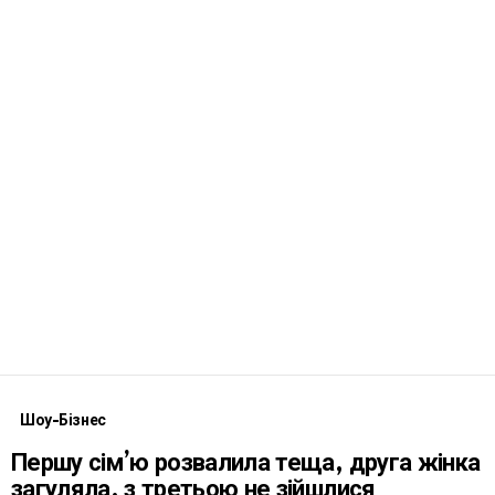
Шоу-Бізнес
Першу сім’ю розвалила теща, друга жінка
загуляла, з третьою не зійшлися