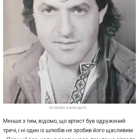
Іво Бобул в молодості
Менше з тим, відомо, що артист був одружений
тричі, і ні один із шлюбів не зробив його щасливим.