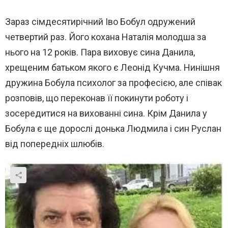
Зараз сімдесятирічний Іво Бобул одружений
четвертий раз. Його кохана Наталія молодша за
нього на 12 років. Пара виховує сина Данила,
хрещеним батьком якого є Леонід Кучма. Нинішня
дружина Бобула психолог за професією, але співак
розповів, що переконав її покинути роботу і
зосередитися на вихованні сина. Крім Данила у
Бобула є ще дорослі донька Людмила і син Руслан
від попередніх шлюбів.