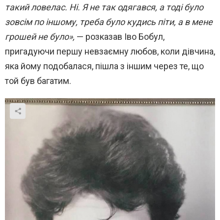
такий ловелас. Ні. Я не так одягався, а тоді було
зовсім по іншому, треба було кудись піти, а в мене
грошей не було»,
— розказав Іво Бобул,
пригадуючи першу невзаємну любов, коли дівчина,
яка йому подобалася, пішла з іншим через те, що
той був багатим.