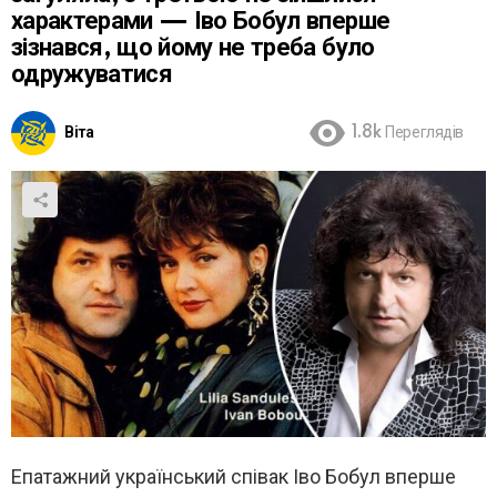
характерами — Іво Бобул вперше
зізнався, що йому не треба було
одружуватися
Віта
1.8k
Переглядів
Епатажний український співак Іво Бобул вперше