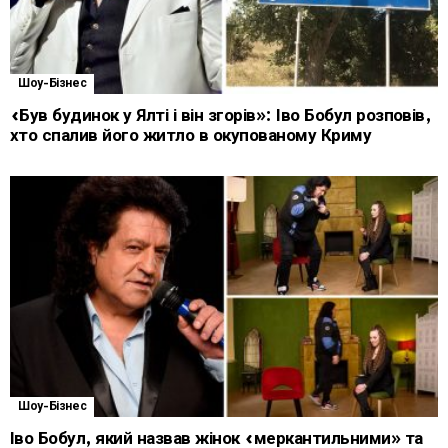
Шоу-Бізнес
«Був будинок у Ялті і він згорів»: Іво Бобул розповів,
хто спалив його житло в окупованому Криму
Шоу-Бізнес
Іво Бобул, який назвав жінок «меркантильними» та