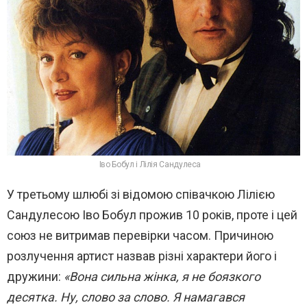
Іво Бобул і Лілія Сандулеса
У третьому шлюбі зі відомою співачкою Лілією
Сандулесою Іво Бобул прожив 10 років, проте і цей
союз не витримав перевірки часом. Причиною
розлучення артист назвав різні характери його і
дружини:
«Вона сильна жінка, я не боязкого
десятка. Ну, слово за слово. Я намагався