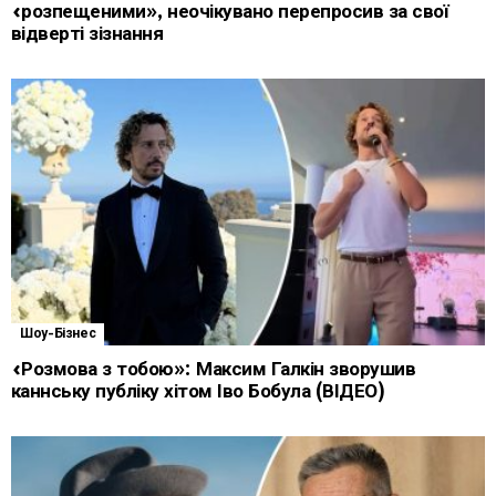
«розпещеними», неочікувано перепросив за свої
відверті зізнання
Шоу-Бізнес
«Розмова з тобою»: Максим Галкін зворушив
каннську публіку хітом Іво Бобула (ВІДЕО)