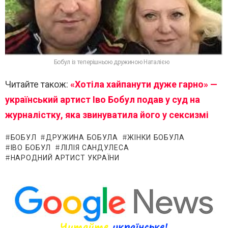
Бобул із теперішньою дружиною Наталією
Читайте також:
«Хотіла хайпанути дуже гарно» —
український артист Іво Бобул подав у суд на
журналістку, яка звинуватила його у сексизмі
БОБУЛ
ДРУЖИНА БОБУЛА
ЖІНКИ БОБУЛА
ІВО БОБУЛ
ЛІЛІЯ САНДУЛЕСА
НАРОДНИЙ АРТИСТ УКРАЇНИ