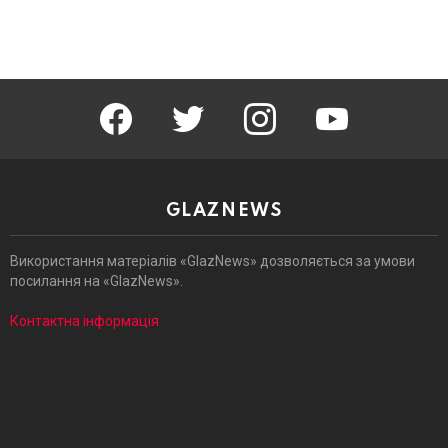
facebook
twitter
instagram
youtube
GLAZNEWS
Використання матеріалів «GlazNews» дозволяється за умови
посилання на «GlazNews».
Контактна інформація