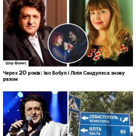
Шоу-Бізнес
Через 20 років: Іво Бобул і Лілія Сандулеса знову
разом