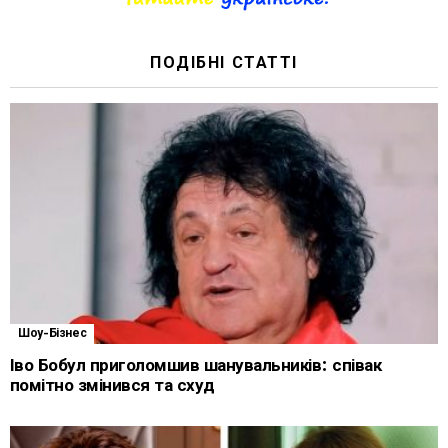
ПОДІБНІ СТАТТІ
Шоу-Бізнес
Іво Бобул приголомшив шанувальників: співак
помітно змінився та схуд