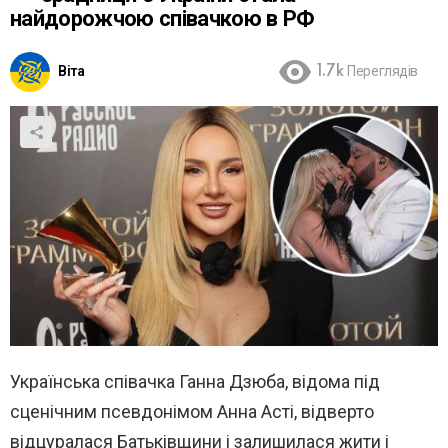
найдорожчою співачкою в РФ
Віта
1.7k
Переглядів
Українська співачка Ганна Дзюба, відома під
сценічним псевдонімом Анна Асті, відверто
відцуралася Батьківщини і залишилася жити і