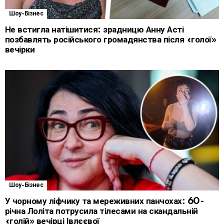
Шоу-Бізнес
Не встигла натішитися: зрадницю Анну Асті
позбавлять російського громадянства після «голої»
вечірки
Шоу-Бізнес
У чорному ліфчику та мереживних панчохах: 60-
річна Лоліта потрусила тілесами на скандальній
«голій» вечірці Івлєєвої