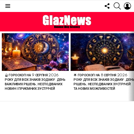
FOLLOW
SEARC
L
US
Menu
ОСТАННІ
СТАТТІ
🔮 ГОРОСКОП НА 9 СЕРПНЯ 2026
🌟 ГОРОСКОП НА 8 СЕРПНЯ 2026
РОКУ ДЛЯ ВСІХ ЗНАКІВ ЗОДІАКУ: ДЕНЬ
РОКУ ДЛЯ ВСІХ ЗНАКІВ ЗОДІАКУ: ДЕН
ВАЖЛИВИХ РІШЕНЬ, НЕСПОДІВАНИХ
РІШЕНЬ, НЕСПОДІВАНИХ ЗУСТРІЧЕЙ
НОВИН І ПРИЄМНИХ ЗУСТРІЧЕЙ
ТА НОВИХ МОЖЛИВОСТЕЙ