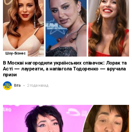
Шоу-Бізнес
В Москві нагородили українських співачок: Лорак та
Асті — лауреати, а напівгола Тодоренко — вручала
призи
Віта
2 года назад