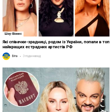
Шоу-Бізнес
Які співачки-зрадниці, родом із України, попали в топ
найкращих естрадних артистів РФ
Віта
3 года назад