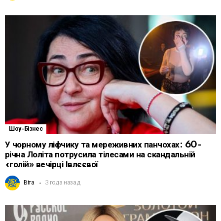
Шоу-Бізнес
У чорному ліфчику та мереживних панчохах: 60-
річна Лоліта потрусила тілесами на скандальній
«голій» вечірці Івлєєвої
Віта
3 года назад