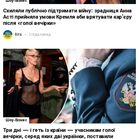
Шоу-Бізнес
Схиляли публічно підтримати війну: зрадниця Анна
Асті прийняла умови Кремля аби врятувати кар’єру
після «голої вечірки»
Віта
3 года назад
Шоу-Бізнес
Три дні — і геть із країни — учасникам голої
вечірки, серед яких дві українки, поставили