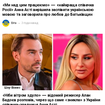
«Ми над цим працюємо» — «найкраща співачка
Росії» Анна Асті вирішила заспівати українською
мовою та заговорила про любов до Батьківщин
Віта
3 года назад
Шоу-Бізнес
«Ніби вітром здуло» — відомий режисер Алан
Бадоєв розповів, через що саме «зникла» з України
співачка-зрадниця Анна Асті