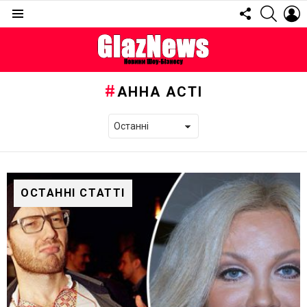
FOLLOW
SEARC
L
US
Menu
АННА АСТІ
ОСТАННІ СТАТТІ