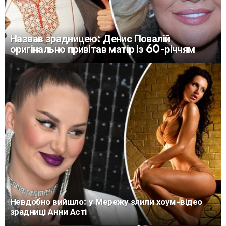
Назвав зрадницею: Денис Повалій
оригінально привітав матір із 60-річчям
Невдобно вийшло: у Мережу злили хоум-відео
зрадниці Анни Асті