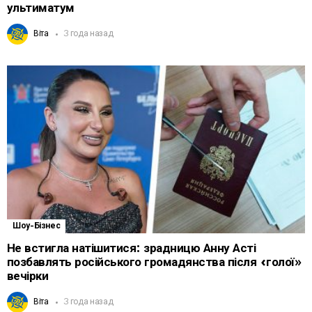
ультиматум
Віта
3 года назад
Шоу-Бізнес
Не встигла натішитися: зрадницю Анну Асті
позбавлять російського громадянства після «голої»
вечірки
Віта
3 года назад