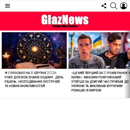
FOLLOW
SEARC
L
US
Menu
ОСТАННІ
СТАТТІ
🌟 ГОРОСКОП НА 8 СЕРПНЯ 2026
«ЦЕ МІЙ ПЕРШИЙ ЗА 15 РОКІВ РАНОК 
РОКУ ДЛЯ ВСІХ ЗНАКІВ ЗОДІАКУ: ДЕНЬ
КИЄВІ»: МАКСИМ ПОКРОВСЬКИЙ
РІШЕНЬ, НЕСПОДІВАНИХ ЗУСТРІЧЕЙ
УПЕРШЕ ЗА ДОВГИЙ ЧАС ПРИЇХАВ ДО
ТА НОВИХ МОЖЛИВОСТЕЙ
УКРАЇНИ ТА ВИКЛИКАВ БУРХЛИВУ
РЕАКЦІЮ В МЕРЕЖІ