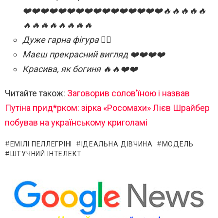
❤️❤️❤️❤️❤️❤️❤️❤️❤️❤️❤️❤️❤️❤️❤️❤️🔥🔥🔥🔥🔥
🔥🔥🔥🔥🔥🔥🔥🔥
Дуже гарна фігура 👍🏻
Маєш прекрасний вигляд ❤️❤️❤️❤️
Красива, як богиня 🔥🔥❤️❤️
Читайте також:
Заговорив солов’їною і назвав
Путіна прид*рком: зірка «Росомахи» Лієв Шрайбер
побував на українському криголамі
ЕМІЛІ ПЕЛЛЕГРІНІ
ІДЕАЛЬНА ДІВЧИНА
МОДЕЛЬ
ШТУЧНИЙ ІНТЕЛЕКТ