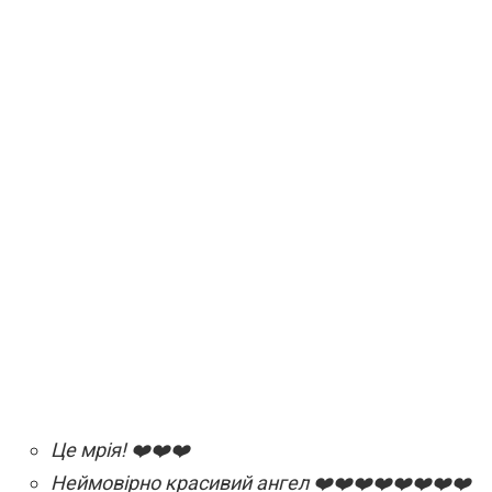
Це мрія! ❤️❤️❤️
Неймовірно красивий ангел ❤️❤️❤️❤️❤️❤️❤️❤️