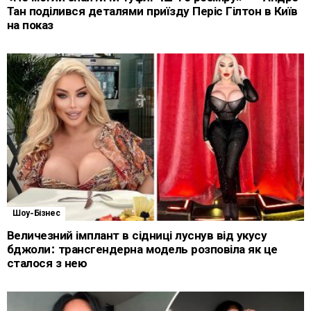
Тан поділився деталями приїзду Періс Гілтон в Київ
на показ
Шоу-Бізнес
Величезний імплант в сідниці луснув від укусу
бджоли: трансгендерна модель розповіла як це
сталося з нею