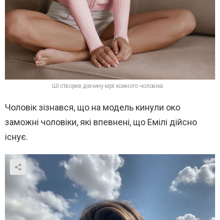
ШІ створив дівчину мрії кожного чоловіка
Чоловік зізнався, що на модель кинули око
заможні чоловіки, які впевнені, що Емілі дійсно
існує.