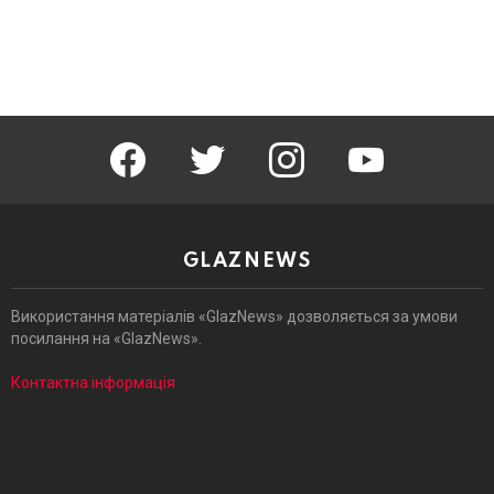
facebook
twitter
instagram
youtube
GLAZNEWS
Використання матеріалів «GlazNews» дозволяється за умови
посилання на «GlazNews».
Контактна інформація