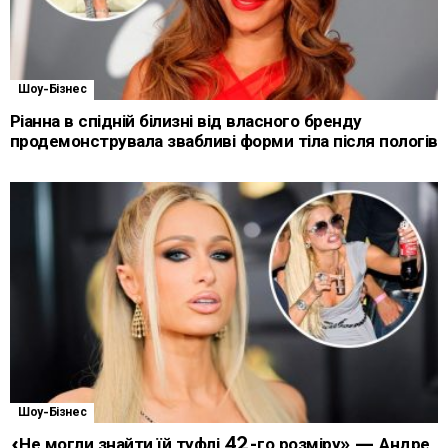
Шоу-Бізнес
Ріанна в спідній білизні від власного бренду
продемонструвала звабливі форми тіла після пологів
Шоу-Бізнес
«Не могли знайти їй туфлі 42-го розміру» — Андре