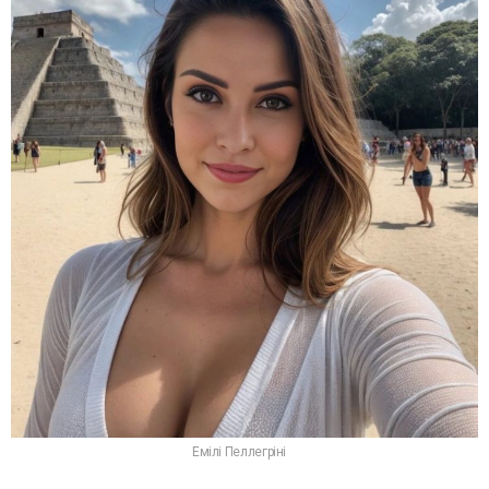
Емілі Пеллегріні