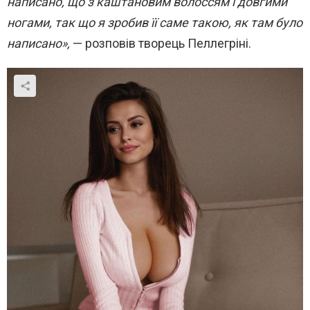
написано, що з каштановим волоссям і довгими
ногами, так що я зробив її саме такою, як там було
написано»,
— розповів творець Пеллегріні.