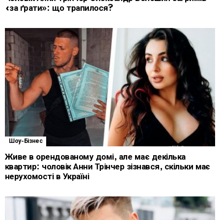
«за ґрати»: що трапилося?
Шоу-Бізнес
Живе в орендованому домі, але має декілька
квартир: чоловік Анни Трінчер зізнався, скільки має
нерухомості в Україні