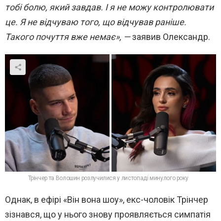
тобі болю, який завдав. І я не можу контролювати
це. Я не відчуваю того, що відчував раніше.
Такого почуття вже немає», —
заявив Олександр.
Трінчер та Волошин розлучилися у листопаді минулого року
Однак, в ефірі «Він вона шоу», екс-чоловік Трінчер
зізнався, що у нього знову проявляється симпатія