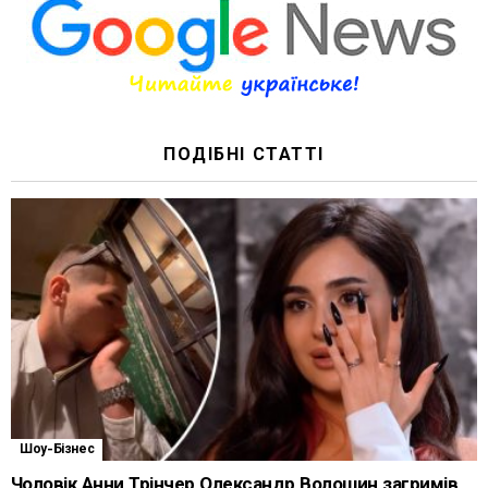
ПОДІБНІ СТАТТІ
Шоу-Бізнес
Чоловік Анни Трінчер Олександр Волошин загримів