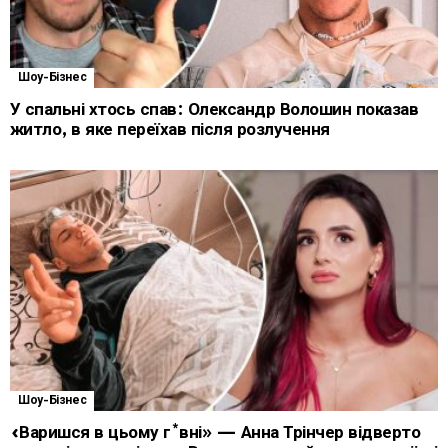
Шоу-Бізнес
У спальні хтось спав: Олександр Волошин показав
житло, в яке переїхав після розлучення
Шоу-Бізнес
«Варишся в цьому г*вні» — Анна Трінчер відверто