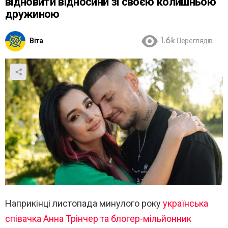
відновити відносини зі своєю колишньою
дружиною
Віта
1.6k
Переглядів
Наприкінці листопада минулого року
українська
співачка Анна Трінчер та блогер-мільйонник