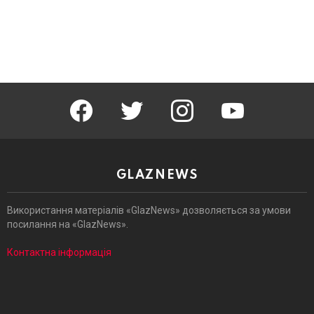
facebook
twitter
instagram
youtube
GLAZNEWS
Використання матеріалів «GlazNews» дозволяється за умови
посилання на «GlazNews».
Контактна інформація