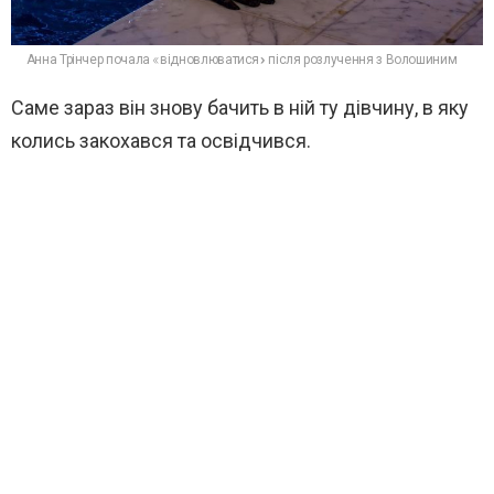
Анна Трінчер почала «відновлюватися» після розлучення з Волошиним
Саме зараз він знову бачить в ній ту дівчину, в яку
колись закохався та освідчився.