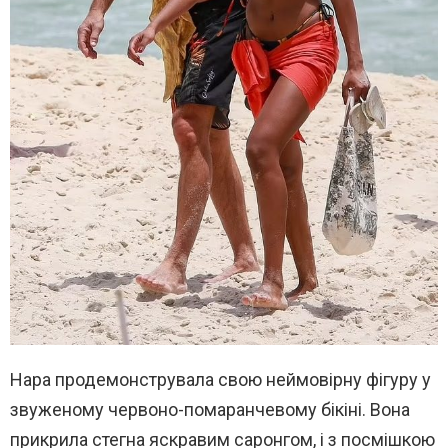
Нара продемонструвала свою неймовірну фігуру у
звуженому червоно-помаранчевому бікіні. Вона
прикрила стегна яскравим саронгом, і з посмішкою