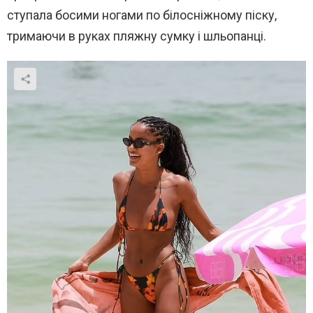
ступала босими ногами по білосніжному піску,
тримаючи в руках пляжну сумку і шльопанці.