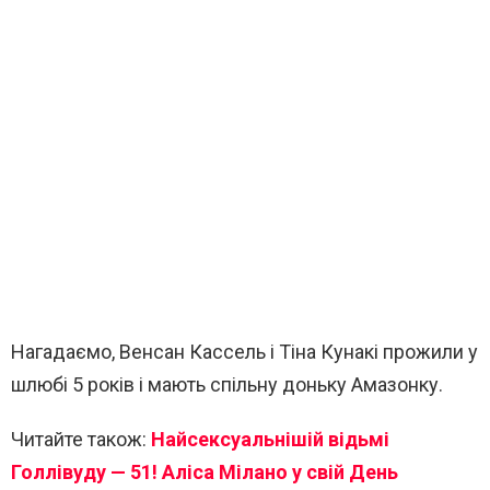
Нагадаємо, Венсан Кассель і Тіна Кунакі прожили у
шлюбі 5 років і мають спільну доньку Амазонку.
Читайте також:
Найсексуальнішій відьмі
Голлівуду — 51! Аліса Мілано у свій День