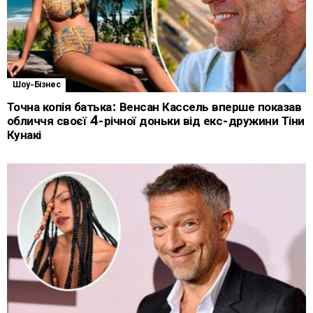
Шоу-Бізнес
Точна копія батька: Венсан Кассель вперше показав
обличчя своєї 4-річної доньки від екс-дружини Тіни
Кунакі