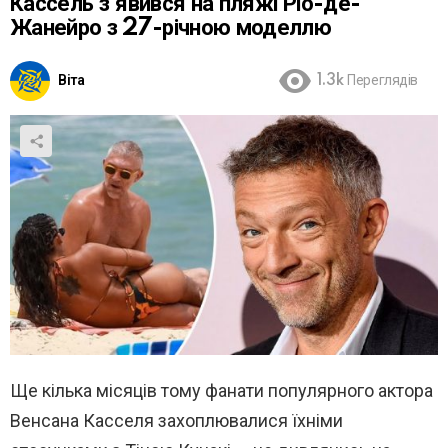
Кассель з’явився на пляжі Ріо-де-
Жанейро з 27-річною моделлю
Віта
1.3k
Переглядів
Ще кілька місяців тому фанати популярного актора
Венсана Касселя захоплювалися їхніми