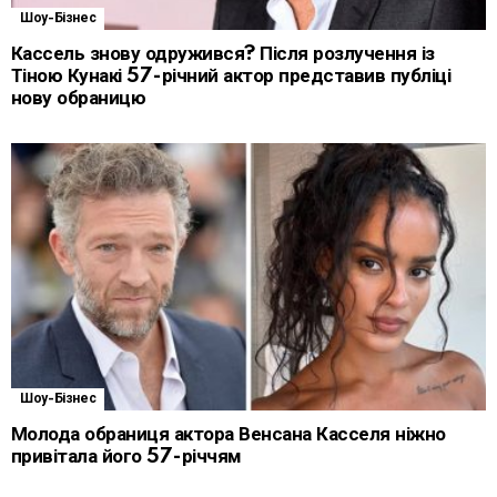
Шоу-Бізнес
Кассель знову одружився? Після розлучення із
Тіною Кунакі 57-річний актор представив публіці
нову обраницю
Шоу-Бізнес
Молода обраниця актора Венсана Касселя ніжно
привітала його 57-річчям