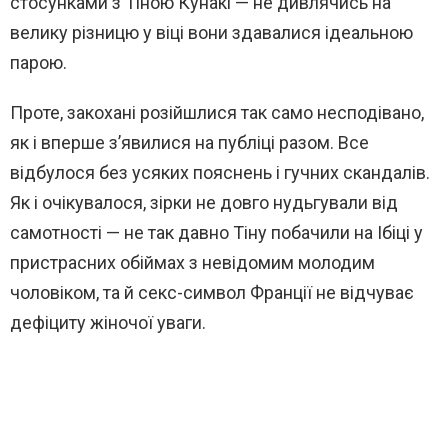
стосунками з Тіною Кунакі — не дивлячись на
велику різницю у віці вони здавалися ідеальною
парою.
Проте, закохані розійшлися так само несподівано,
як і вперше з’явилися на публіці разом. Все
відбулося без усяких пояснень і гучних скандалів.
Як і очікувалося, зірки не довго нудьгували від
самотності — не так давно Тіну побачили на Ібіці у
пристрасних обіймах з невідомим молодим
чоловіком, та й секс-символ Франції не відчуває
дефіциту жіночої уваги.