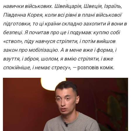
навички військових. Швейцарія, Швеція, Ізраїль,
Південна Корея, коли всі рівні в плані військової
підготовки, то ці країни складно захопити й вони в
безпеці. Я почитав про це і подумав: куплю собі
«ствол», піду навчуся стріляти, і потім вийшов
закон про мобілізацію. А в мене вже і форма, і
взуття, і зброя, шолом, я вмію стріляти, і вже
спокійніше, і немає стресу», —
розповів комік.