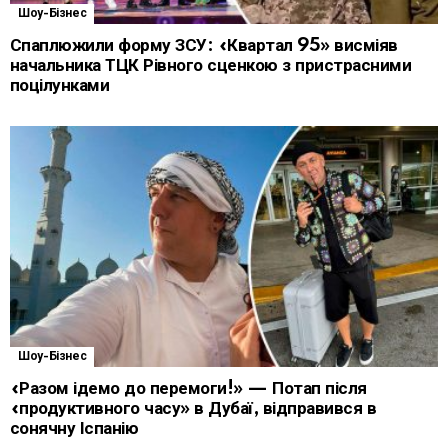
Шоу-Бізнес
Спаплюжили форму ЗСУ: «Квартал 95» висміяв
начальника ТЦК Рівного сценкою з пристрасними
поцілунками
Шоу-Бізнес
«Разом ідемо до перемоги!» — Потап після
«продуктивного часу» в Дубаї, відправився в
сонячну Іспанію