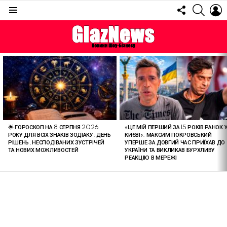
FOLLOW
SEARC
L
US
Menu
ОСТАННІ
СТАТТІ
🌟 ГОРОСКОП НА 8 СЕРПНЯ 2026
«ЦЕ МІЙ ПЕРШИЙ ЗА 15 РОКІВ РАНОК 
РОКУ ДЛЯ ВСІХ ЗНАКІВ ЗОДІАКУ: ДЕНЬ
КИЄВІ»: МАКСИМ ПОКРОВСЬКИЙ
РІШЕНЬ, НЕСПОДІВАНИХ ЗУСТРІЧЕЙ
УПЕРШЕ ЗА ДОВГИЙ ЧАС ПРИЇХАВ ДО
ТА НОВИХ МОЖЛИВОСТЕЙ
УКРАЇНИ ТА ВИКЛИКАВ БУРХЛИВУ
РЕАКЦІЮ В МЕРЕЖІ