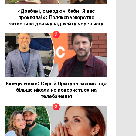
«Довбані, смердючі баби! Я вас
прокляла!»: Полякова жорстко
захистила доньку від хейту через вагу
Кінець епохи: Сергій Притула заявив, що
більше ніколи не повернеться на
телебачення