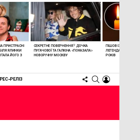
ЛА ПРИСТРАСНІ
СЕКРЕТНЕ ПОВЕРНЕННЯ? ДОЧКА
ПІШОВ ІЗ ЖИТТЯ СТЕ
БІЛЯ ЯЛИНКИ
ПУГАЧОВОЇ ТА ГАЛКІНА «ПОКАЗАЛА»
ЛЕГЕНДАРНОМУ СПІ
ТАЛА ЙОГО З
НОВОРІЧНУ МОСКВУ
РОКІВ
FOLLOW
SEARCH
LOGIN
РЕС-РЕЛІЗ
US