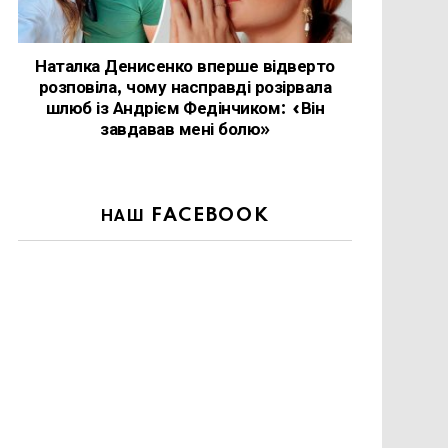
Наталка Денисенко вперше відверто
розповіла, чому насправді розірвала
шлюб із Андрієм Федінчиком: «Він
завдавав мені болю»
НАШ FACEBOOK