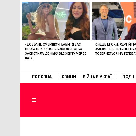
ОСТАННІ
СТАТТІ
«ДОВБАНІ, СМЕРДЮЧІ БАБИ! Я ВАС
КІНЕЦЬ ЕПОХИ: СЕРГІЙ П
ПРОКЛЯЛА!»: ПОЛЯКОВА ЖОРСТКО
ЗАЯВИВ, ЩО БІЛЬШЕ НІК
ЗАХИСТИЛА ДОНЬКУ ВІД ХЕЙТУ ЧЕРЕЗ
ПОВЕРНЕТЬСЯ НА ТЕЛЕБ
ВАГУ
ГОЛОВНА
НОВИНИ
ВІЙНА В УКРАЇНІ
ПОДІЇ
Menu