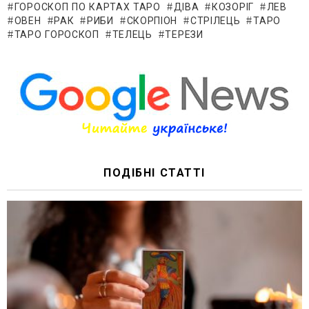
ГОРОСКОП ПО КАРТАХ ТАРО
ДІВА
КОЗОРІГ
ЛЕВ
ОВЕН
РАК
РИБИ
СКОРПІОН
СТРІЛЕЦЬ
ТАРО
ТАРО ГОРОСКОП
ТЕЛЕЦЬ
ТЕРЕЗИ
ПОДІБНІ СТАТТІ