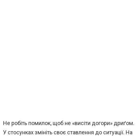
Не робіть помилок, щоб не «висіти догори» дриґом.
У стосунках змініть своє ставлення до ситуації. На