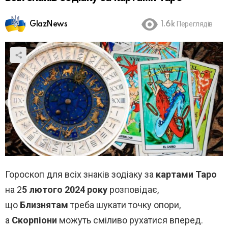
GlazNews
1.6k
Переглядів
Гороскоп для всіх знаків зодіаку за
картами Таро
на 2
5 лютого 2024
року
розповідає,
що
Близнятам
треба шукати точку опори,
а
Скорпіони
можуть сміливо рухатися вперед.