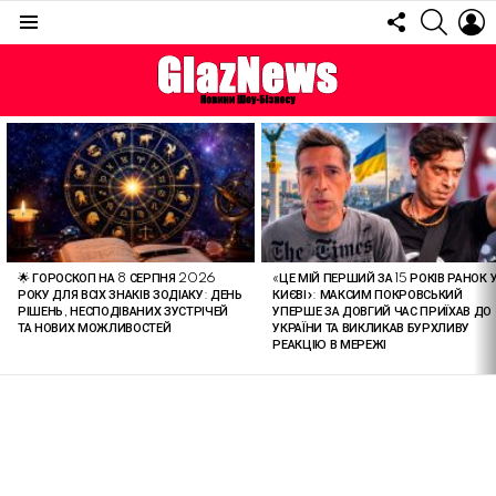
FOLLOW
SEARC
L
US
Menu
ОСТАННІ
СТАТТІ
🌟 ГОРОСКОП НА 8 СЕРПНЯ 2026
«ЦЕ МІЙ ПЕРШИЙ ЗА 15 РОКІВ РАНОК 
РОКУ ДЛЯ ВСІХ ЗНАКІВ ЗОДІАКУ: ДЕНЬ
КИЄВІ»: МАКСИМ ПОКРОВСЬКИЙ
РІШЕНЬ, НЕСПОДІВАНИХ ЗУСТРІЧЕЙ
УПЕРШЕ ЗА ДОВГИЙ ЧАС ПРИЇХАВ ДО
ТА НОВИХ МОЖЛИВОСТЕЙ
УКРАЇНИ ТА ВИКЛИКАВ БУРХЛИВУ
РЕАКЦІЮ В МЕРЕЖІ