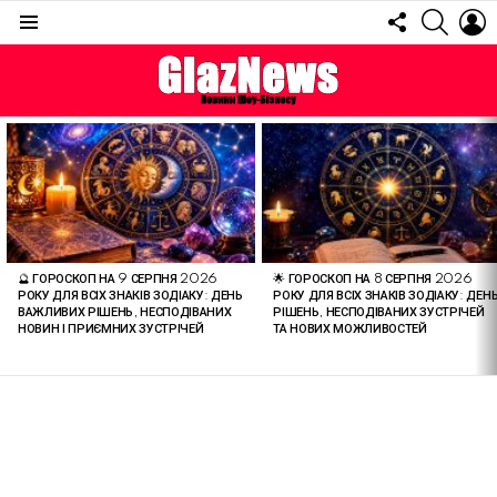
FOLLOW
SEARC
L
US
Menu
ОСТАННІ
СТАТТІ
🔮 ГОРОСКОП НА 9 СЕРПНЯ 2026
🌟 ГОРОСКОП НА 8 СЕРПНЯ 2026
РОКУ ДЛЯ ВСІХ ЗНАКІВ ЗОДІАКУ: ДЕНЬ
РОКУ ДЛЯ ВСІХ ЗНАКІВ ЗОДІАКУ: ДЕН
ВАЖЛИВИХ РІШЕНЬ, НЕСПОДІВАНИХ
РІШЕНЬ, НЕСПОДІВАНИХ ЗУСТРІЧЕЙ
НОВИН І ПРИЄМНИХ ЗУСТРІЧЕЙ
ТА НОВИХ МОЖЛИВОСТЕЙ