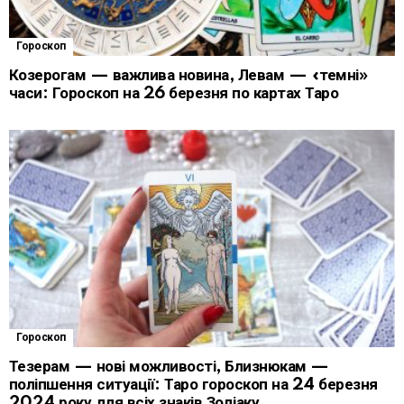
Гороскоп
Козерогам — важлива новина, Левам — «темні»
часи: Гороскоп на 26 березня по картах Таро
Гороскоп
Тезерам — нові можливості, Близнюкам —
поліпшення ситуації: Таро гороскоп на 24 березня
2024 року для всіх знаків Зодіаку