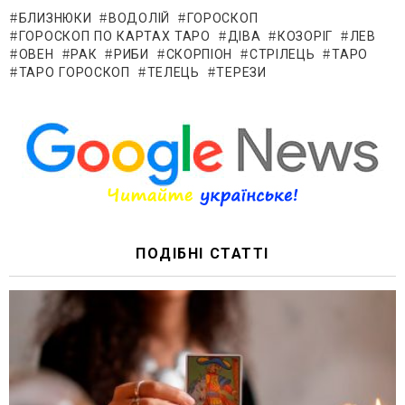
БЛИЗНЮКИ
ВОДОЛІЙ
ГОРОСКОП
ГОРОСКОП ПО КАРТАХ ТАРО
ДІВА
КОЗОРІГ
ЛЕВ
ОВЕН
РАК
РИБИ
СКОРПІОН
СТРІЛЕЦЬ
ТАРО
ТАРО ГОРОСКОП
ТЕЛЕЦЬ
ТЕРЕЗИ
ПОДІБНІ СТАТТІ