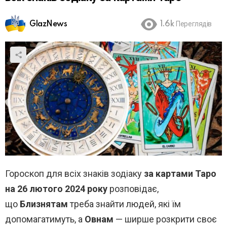
GlazNews
1.6k
Переглядів
Гороскоп для всіх знаків зодіаку
за картами Таро
на 26 лютого 2024 року
розповідає,
що
Близнятам
треба знайти людей, які їм
допомагатимуть, а
Овнам
— ширше розкрити своє