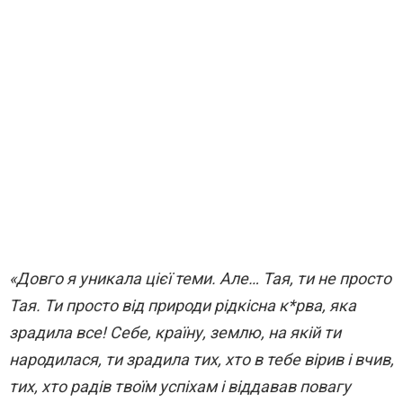
«Довго я уникала цієї теми. Але… Тая, ти не просто
Тая. Ти просто від природи рідкісна к*рва, яка
зрадила все! Себе, країну, землю, на якій ти
народилася, ти зрадила тих, хто в тебе вірив і вчив,
тих, хто радів твоїм успіхам і віддавав повагу