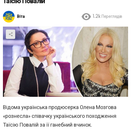
Таїсію Повалій
Віта
1.2k
Переглядів
Відома українська продюсерка Олена Мозгова
«рознесла» співачку українського походження
Таїсію Повалій за її ганебний вчинок.