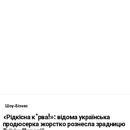
Шоу-Бізнес
«Рідкісна к*рва!»: відома українська
продюсерка жорстко рознесла зрадницю