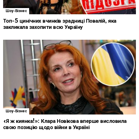
Шоу-Бізнес
Топ-5 цинічних вчинків зрадниці Повалій, яка
закликала захопити всю Україну
Шоу-Бізнес
«Я ж киянка!»: Клара Новікова вперше висловила
свою позицію щодо війни в Україні