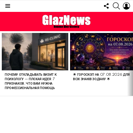
FOLLOW
SEARC
L
US
Menu
ОСТАННІ
СТАТТІ
ПОЧЕМУ ОТКЛАДЫВАТЬ ВИЗИТ К
🌟 ГОРОСКОП НА 07.08.2026 ДЛЯ
ПСИХОЛОГУ — ПЛОХАЯ ИДЕЯ: 7
ВСІХ ЗНАКІВ ЗОДІАКУ 🌟
ПРИЗНАКОВ, ЧТО ВАМ НУЖНА
ПРОФЕССИОНАЛЬНАЯ ПОМОЩЬ