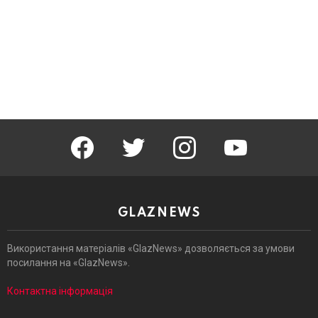
facebook
twitter
instagram
youtube
GLAZNEWS
Використання матеріалів «GlazNews» дозволяється за умови
посилання на «GlazNews».
Контактна інформація