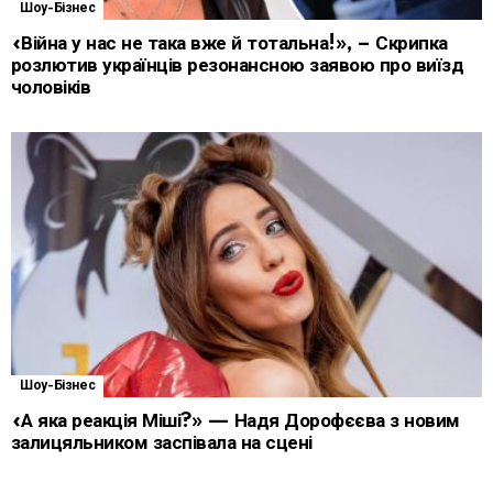
Шоу-Бізнес
«Війна у нас не така вже й тотальна!», – Скрипка
розлютив українців резонансною заявою про виїзд
чоловіків
Шоу-Бізнес
«А яка реакція Міші?» — Надя Дорофєєва з новим
залицяльником заспівала на сцені