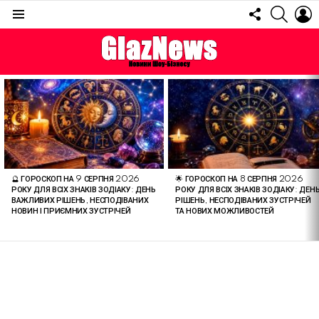
FOLLOW
SEARC
L
US
Menu
ОСТАННІ
СТАТТІ
🔮 ГОРОСКОП НА 9 СЕРПНЯ 2026
🌟 ГОРОСКОП НА 8 СЕРПНЯ 2026
РОКУ ДЛЯ ВСІХ ЗНАКІВ ЗОДІАКУ: ДЕНЬ
РОКУ ДЛЯ ВСІХ ЗНАКІВ ЗОДІАКУ: ДЕН
ВАЖЛИВИХ РІШЕНЬ, НЕСПОДІВАНИХ
РІШЕНЬ, НЕСПОДІВАНИХ ЗУСТРІЧЕЙ
НОВИН І ПРИЄМНИХ ЗУСТРІЧЕЙ
ТА НОВИХ МОЖЛИВОСТЕЙ