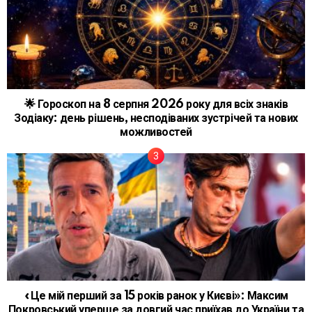
🌟 Гороскоп на 8 серпня 2026 року для всіх знаків
Зодіаку: день рішень, несподіваних зустрічей та нових
можливостей
«Це мій перший за 15 років ранок у Києві»: Максим
Покровський уперше за довгий час приїхав до України та