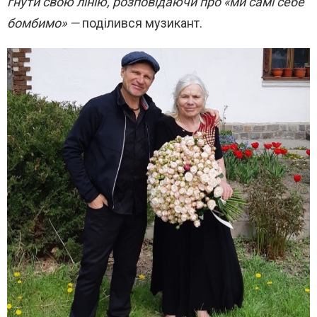
гнути свою лінію, розповідаючи про «ми самі себе
бомбимо» —
поділився музикант.