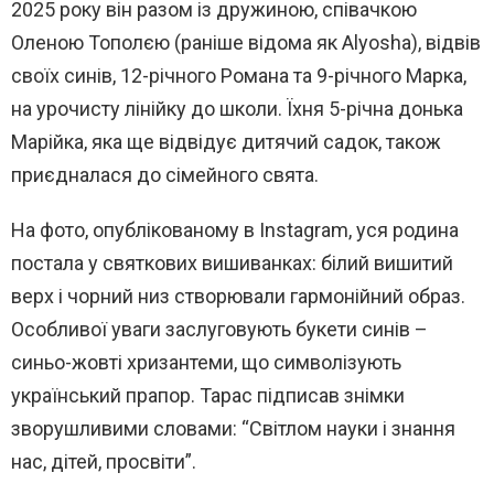
2025 року він разом із дружиною, співачкою
Оленою Тополєю (раніше відома як Alyosha), відвів
своїх синів, 12-річного Романа та 9-річного Марка,
на урочисту лінійку до школи. Їхня 5-річна донька
Марійка, яка ще відвідує дитячий садок, також
приєдналася до сімейного свята.
На фото, опублікованому в Instagram, уся родина
постала у святкових вишиванках: білий вишитий
верх і чорний низ створювали гармонійний образ.
Особливої уваги заслуговують букети синів –
синьо-жовті хризантеми, що символізують
український прапор. Тарас підписав знімки
зворушливими словами: “Світлом науки і знання
нас, дітей, просвіти”.