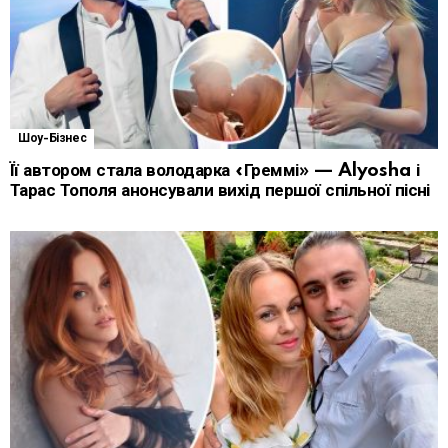
Шоу-Бізнес
Її автором стала володарка «Греммі» — Alyosha і
Тарас Тополя анонсували вихід першої спільної пісні