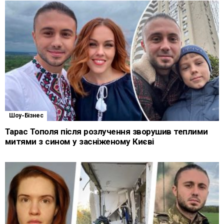
Шоу-Бізнес
Тарас Тополя після розлучення зворушив теплими
митями з сином у засніженому Києві