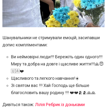
Шанувальники не стримували емоцій, засипавши
допис компліментами:
Ви неймовірні люди!!! Бережіть один одного!!!
Миру та добра на довге і щасливе життя!!!🙏😇
🇺🇦❤️
Щасливого та легкого навчання!☀️
Зі святом вас !!! Хай Господь ще більше
благословить вашу родину !!! ❤️❤️🫂🫂🙏🙏
Дивіться також:
Лілія Ребрик із доньками