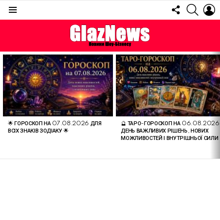
FOLLOW
SEARC
L
US
Menu
ОСТАННІ
СТАТТІ
🌟 ГОРОСКОП НА 07.08.2026 ДЛЯ
🔮 ТАРО-ГОРОСКОП НА 06.08.2026
ВСІХ ЗНАКІВ ЗОДІАКУ 🌟
ДЕНЬ ВАЖЛИВИХ РІШЕНЬ, НОВИХ
МОЖЛИВОСТЕЙ І ВНУТРІШНЬОЇ СИЛИ