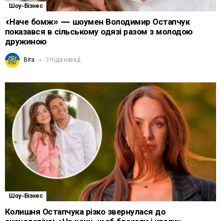
Шоу-Бізнес
«Наче бомж» — шоумен Володимир Остапчук
показався в сільському одязі разом з молодою
дружиною
Віта
3 года назад
Шоу-Бізнес
Колишня Остапчука різко звернулася до