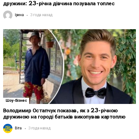
дружини: 23-річна дівчина позувала топлес
Ірина
3 года назад
Шоу-Бізнес
Володимир Остапчук показав, як з 23-річною
дружиною на городі батьків викопував картоплю
Віта
3 года назад