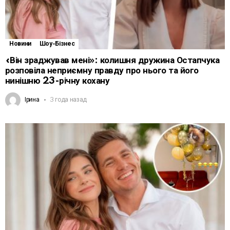
Новини
Шоу-Бізнес
«Він зраджував мені»: колишня дружина Остапчука
розповіла неприємну правду про нього та його
нинішню 23-річну кохану
Ірина
3 года назад