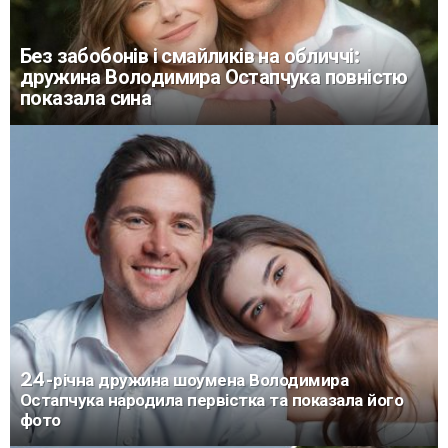
Без забобонів і смайликів на обличчі:
дружина Володимира Остапчука повністю
показала сина
24-річна дружина шоумена Володимира
Остапчука народила первістка та показала його
фото