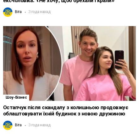
ексчоловіка: «Не хочу, щоб брехали і крали»
Віта
3 года назад
Шоу-Бізнес
Остапчук після скандалу з колишньою продовжує
облаштовувати їхній будинок з новою дружиною
Віта
3 года назад