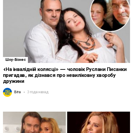
Шоу-Бізнес
«На інвалідній колясці» — чоловік Руслани Писанки
пригадав, як дізнався про невиліковну хворобу
дружини
Віта
3 года назад