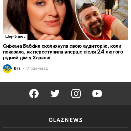
Шоу-Бізнес
Сніжана Бабкіна сколихнула свою аудиторію, коли
показала, як переступила вперше після 24 лютого
рідний дім у Харкові
Віта
3 года назад
facebook
twitter
instagram
youtube
GLAZNEWS