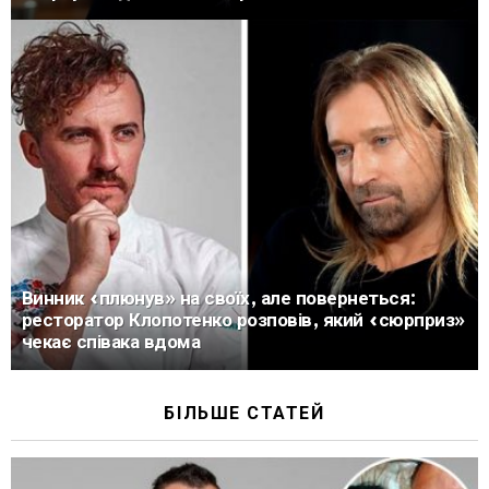
Винник «плюнув» на своїх, але повернеться:
ресторатор Клопотенко розповів, який «сюрприз»
чекає співака вдома
БІЛЬШЕ СТАТЕЙ