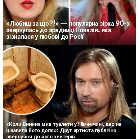
«Любиш за що?!» — популярна зірка 90-х
звернулась до зрадниці Повалій, яка
зізналася у любові до Росії
«Коли Винник мив туалети у Німеччині, вас не
цікавила його доля»: Друг артиста публічно
звернувся до його хейтерів