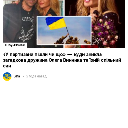
Шоу-Бізнес
«У партизани пішли чи що» — куди зникла
загадкова дружина Олега Винника та їхній спільний
син
Віта
3 года назад