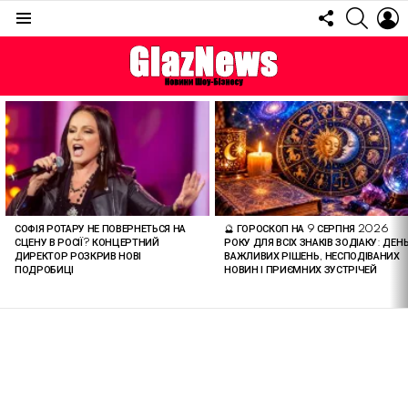
FOLLOW
SEARC
L
US
Menu
ОСТАННІ
СТАТТІ
СОФІЯ РОТАРУ НЕ ПОВЕРНЕТЬСЯ НА
🔮 ГОРОСКОП НА 9 СЕРПНЯ 2026
СЦЕНУ В РОСІЇ? КОНЦЕРТНИЙ
РОКУ ДЛЯ ВСІХ ЗНАКІВ ЗОДІАКУ: ДЕН
ДИРЕКТОР РОЗКРИВ НОВІ
ВАЖЛИВИХ РІШЕНЬ, НЕСПОДІВАНИХ
ПОДРОБИЦІ
НОВИН І ПРИЄМНИХ ЗУСТРІЧЕЙ