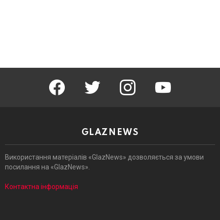
facebook
twitter
instagram
youtube
GLAZNEWS
Використання матеріалів «GlazNews» дозволяється за умови
посилання на «GlazNews».
Контактна інформація