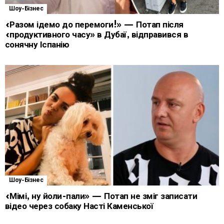
Шоу-Бізнес
«Разом ідемо до перемоги!» — Потап після
«продуктивного часу» в Дубаї, відправився в
сонячну Іспанію
Шоу-Бізнес
«Мімі, ну йоли-пали» — Потап не зміг записати
відео через собаку Насті Каменської