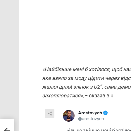
«Найбільше мені б хотілося, щоб на
яке взяло за моду цідити через від
жалюгідний зліпок з U2″, сама демо
захоплюватися»
, − сказав він.
и