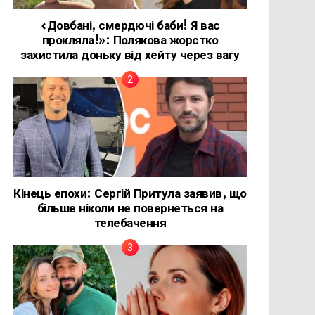
«Довбані, смердючі баби! Я вас
прокляла!»: Полякова жорстко
захистила доньку від хейту через вагу
Кінець епохи: Сергій Притула заявив, що
більше ніколи не повернеться на
телебачення