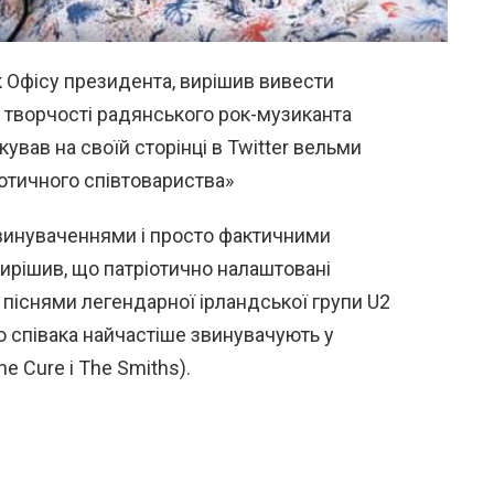
 Офісу президента, вирішив вивести
 творчості радянського рок-музиканта
кував на своїй сторінці в Twitter вельми
іотичного співтовариства»
звинуваченнями і просто фактичними
ирішив, що патріотично налаштовані
 піснями легендарної ірландської групи U2
о співака найчастіше звинувачують у
he Cure і The Smiths).