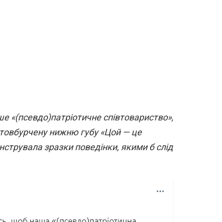
ше «(псевдо)патріотичне співтовариство»,
стовбурчену нижню губу «Цой — це
нструвала зразки поведінки, якими б слід