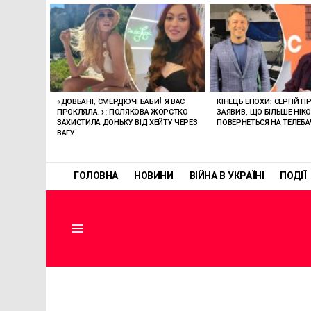
ОСТАННІ
СТАТТІ
«ДОВБАНІ, СМЕРДЮЧІ БАБИ! Я ВАС
КІНЕЦЬ ЕПОХИ: СЕРГІЙ П
ПРОКЛЯЛА!»: ПОЛЯКОВА ЖОРСТКО
ЗАЯВИВ, ЩО БІЛЬШЕ НІК
ЗАХИСТИЛА ДОНЬКУ ВІД ХЕЙТУ ЧЕРЕЗ
ПОВЕРНЕТЬСЯ НА ТЕЛЕБ
ВАГУ
ГОЛОВНА
НОВИНИ
ВІЙНА В УКРАЇНІ
ПОДІЇ
Menu