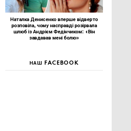
Наталка Денисенко вперше відверто
розповіла, чому насправді розірвала
шлюб із Андрієм Федінчиком: «Він
завдавав мені болю»
НАШ FACEBOOK