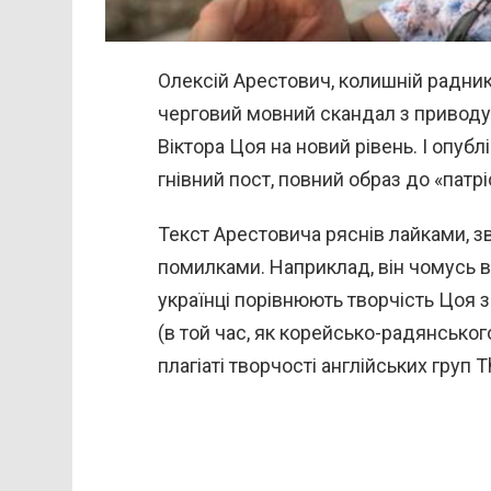
Олексій Арестович, колишній радник
черговий мовний скандал з приводу
Віктора Цоя на новий рівень. І опублі
гнівний пост, повний образ до «патр
Текст Арестовича ряснів лайками, 
помилками. Наприклад, він чомусь в
українці порівнюють творчість Цоя з
(в той час, як корейсько-радянськог
плагіаті творчості англійських груп T