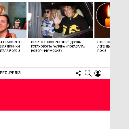
ЛА ПРИСТРАСНІ
СЕКРЕТНЕ ПОВЕРНЕННЯ? ДОЧКА
ПІШОВ ІЗ ЖИТТЯ СТЕ
БІЛЯ ЯЛИНКИ
ПУГАЧОВОЇ ТА ГАЛКІНА «ПОКАЗАЛА»
ЛЕГЕНДАРНОМУ СПІ
ТАЛА ЙОГО З
НОВОРІЧНУ МОСКВУ
РОКІВ
FOLLOW
SEARCH
LOGIN
РЕС-РЕЛІЗ
US