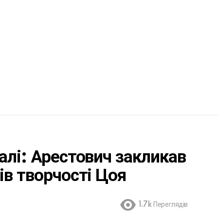
алі: Арестович закликав
ів творчості Цоя
1.7k
Переглядів