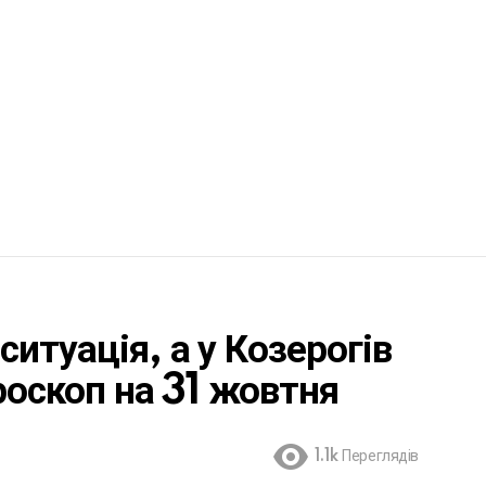
итуація, а у Козерогів
роскоп на 31 жовтня
1.1k
Переглядів