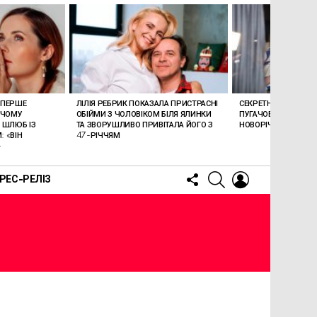
ВПЕРШЕ
ЛІЛІЯ РЕБРИК ПОКАЗАЛА ПРИСТРАСНІ
СЕКРЕТНЕ ПОВЕРНЕ
 ЧОМУ
ОБІЙМИ З ЧОЛОВІКОМ БІЛЯ ЯЛИНКИ
ПУГАЧОВОЇ ТА ГАЛКІ
 ШЛЮБ ІЗ
ТА ЗВОРУШЛИВО ПРИВІТАЛА ЙОГО З
НОВОРІЧНУ МОСКВУ
 «ВІН
47-РІЧЧЯМ
»
FOLLOW
SEARCH
LOGIN
РЕС-РЕЛІЗ
US