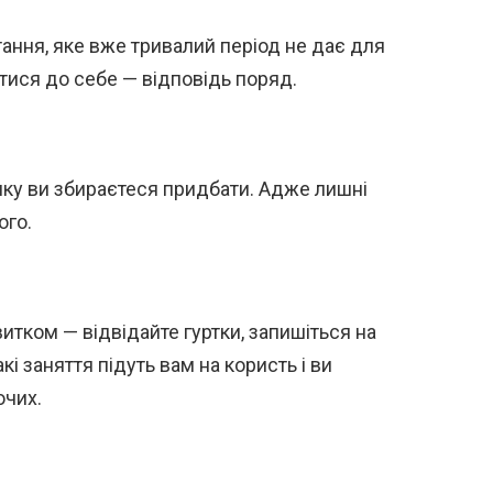
тання, яке вже тривалий період не дає для
тися до себе — відповідь поряд.
яку ви збираєтеся придбати. Адже лишні
ого.
итком — відвідайте гуртки, запишіться на
кі заняття підуть вам на користь і ви
ючих.