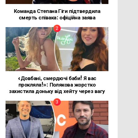
Команда Степана Гіги підтвердила
смерть співака: офіційна заява
«Довбані, смердючі баби! Я вас
прокляла!»: Полякова жорстко
захистила доньку від хейту через вагу