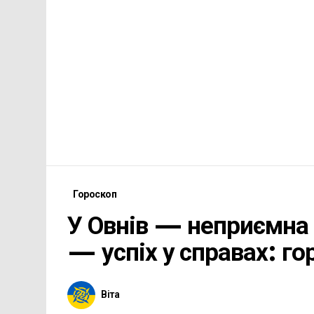
Гороскоп
У Овнів — неприємна с
— успіх у справах: го
Віта