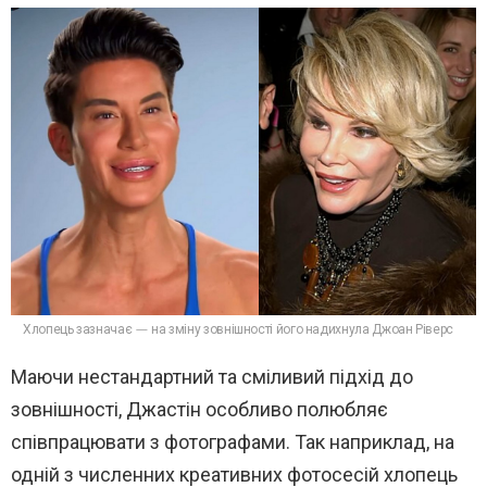
Хлопець зазначає — на зміну зовнішності його надихнула Джоан Ріверс
Маючи нестандартний та сміливий підхід до
зовнішності, Джастін особливо полюбляє
співпрацювати з фотографами. Так наприклад, на
одній з численних креативних фотосесій хлопець