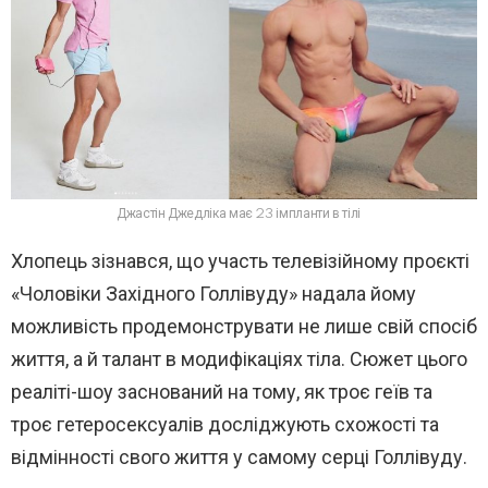
Джастін Джедліка має 23 імпланти в тілі
Хлопець зізнався, що участь телевізійному проєкті
«Чоловіки Західного Голлівуду» надала йому
можливість продемонструвати не лише свій спосіб
життя, а й талант в модифікаціях тіла. Сюжет цього
реаліті-шоу заснований на тому, як троє геїв та
троє гетеросексуалів досліджують схожості та
відмінності свого життя у самому серці Голлівуду.