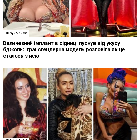
Шоу-Бізнес
Величезний імплант в сідниці луснув від укусу
бджоли: трансгендерна модель розповіла як це
сталося з нею