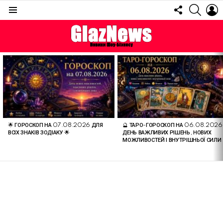
FOLLOW
SEARC
L
US
Menu
ОСТАННІ
СТАТТІ
🌟 ГОРОСКОП НА 07.08.2026 ДЛЯ
🔮 ТАРО-ГОРОСКОП НА 06.08.2026
ВСІХ ЗНАКІВ ЗОДІАКУ 🌟
ДЕНЬ ВАЖЛИВИХ РІШЕНЬ, НОВИХ
МОЖЛИВОСТЕЙ І ВНУТРІШНЬОЇ СИЛИ