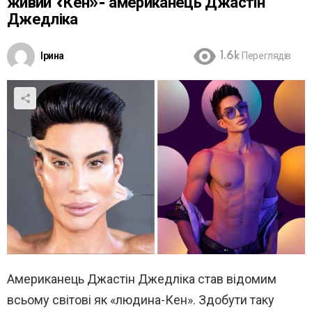
живий «Кен»- американець Джастін
Джедліка
Ірина
1.6k
Переглядів
Американець Джастін Джедліка став відомим
всьому світові як «людина-Кен». Здобути таку