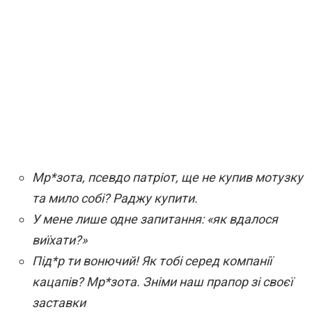
Мр*зота, псевдо патріот, ще не купив мотузку
та мило собі? Раджу купити.
У мене лише одне запитання: «як вдалося
виїхати?»
Під*р ти вонючий! Як тобі серед компанії
кацапів? Мр*зота. Зніми наш прапор зі своєї
заставки