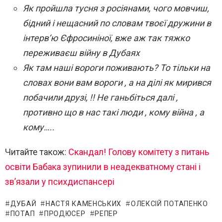
Як пройшла тусня з росіянами, чого мовчиш,
бідний і нещасний по словам твоєї дружини в
інтерв‘ю Єфросиніної, вже аж так тяжко
переживаєш війну в Дубаях
Як там наші вороги поживають? То тільки на
словах вони вам вороги , а на ділі як мирився
побачили друзі, !! Не ганьбіться далі ,
противно що в нас такі люди , кому війна , а
кому…..
Читайте також:
Скандал! Голову комітету з питань
освіти Бабака зупинили в неадекватному стані і
зв’язали у психдиспансері
ДУБАЙ
НАСТЯ КАМЕНСЬКИХ
ОЛЕКСІЙ ПОТАПЕНКО
ПОТАП
ПРОДЮСЕР
РЕПЕР