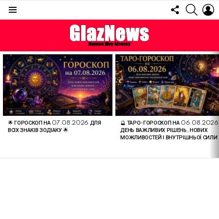
FOLLOW
SEARC
L
US
Menu
ОСТАННІ
СТАТТІ
🌟 ГОРОСКОП НА 07.08.2026 ДЛЯ
🔮 ТАРО-ГОРОСКОП НА 06.08.2026
ВСІХ ЗНАКІВ ЗОДІАКУ 🌟
ДЕНЬ ВАЖЛИВИХ РІШЕНЬ, НОВИХ
МОЖЛИВОСТЕЙ І ВНУТРІШНЬОЇ СИЛИ