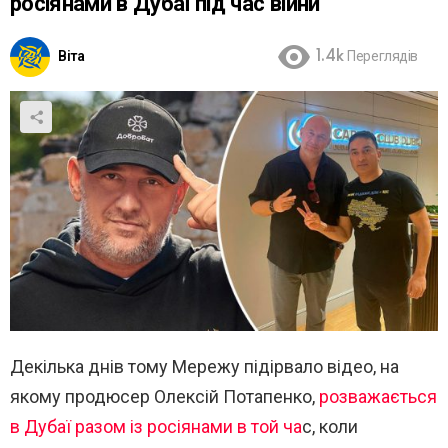
росіянами в Дубаї під час війни
Віта
1.4k
Переглядів
Декілька днів тому Мережу підірвало відео, на
якому продюсер Олексій Потапенко,
розважається
в Дубаї разом із росіянами в той ча
с, коли