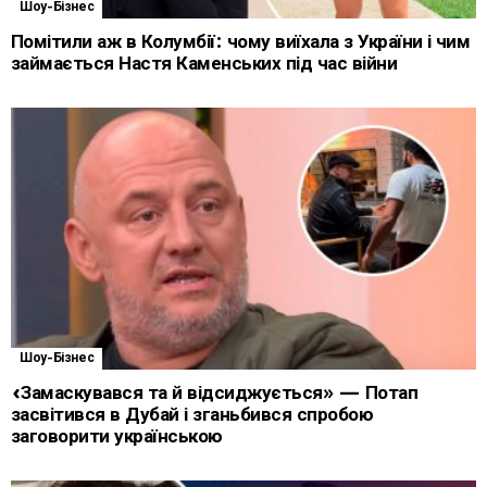
Шоу-Бізнес
Помітили аж в Колумбії: чому виїхала з України і чим
займається Настя Каменських під час війни
Шоу-Бізнес
«Замаскувався та й відсиджується» — Потап
засвітився в Дубай і зганьбився спробою
заговорити українською