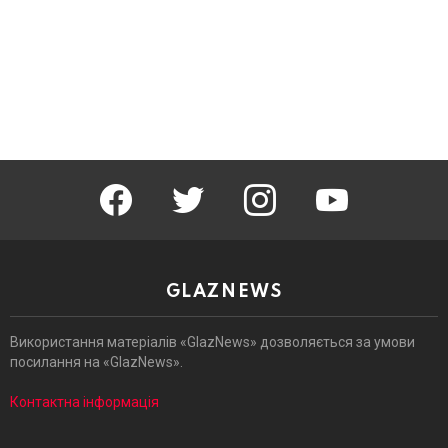
facebook
twitter
instagram
youtube
GLAZNEWS
Використання матеріалів «GlazNews» дозволяється за умови
посилання на «GlazNews».
Контактна інформація