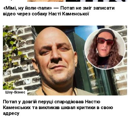
«Мімі, ну йоли-пали» — Потап не зміг записати
відео через собаку Насті Каменської
Шоу-Бізнес
Потап у довгій перуці спародіював Настю
Каменських та викликав шквал критики в свою
адресу