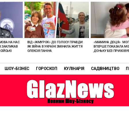
 МОВА НА НАС
ВІД «ЖМУРОК» ДО ГОЛОСУ ПРАВДИ:
«МАМИНА ДОЦЯ»: МО
АК ЗАКЛИКАВ
ЯК ВІЙНА В УКРАЇНІ ЗМІНИЛА ЖИТТЯ
ВПЕРШЕ ПОКАЗАЛА М
СІЙСЬКІ
ОЛЕКСІЯ ПАНІНА
ДОНЬКУ БЕЗ ПРИХОВУ
ШОУ-БІЗНЕС
ГОРОСКОП
КУЛІНАРІЯ
САДІВНИЦТВО
П