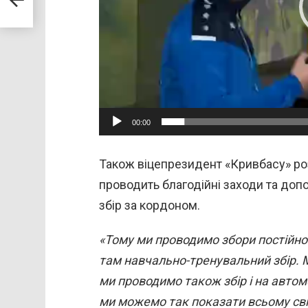
л
е
е
р
00:00
Також віцепрезидент «Кривбасу» ро
проводить благодійні заходи та доп
збір за кордоном.
«Тому ми проводимо збори постійно. 
там навчально-тренувальний збір. М
ми проводимо також збір і на автомо
ми можемо так показати всьому сві