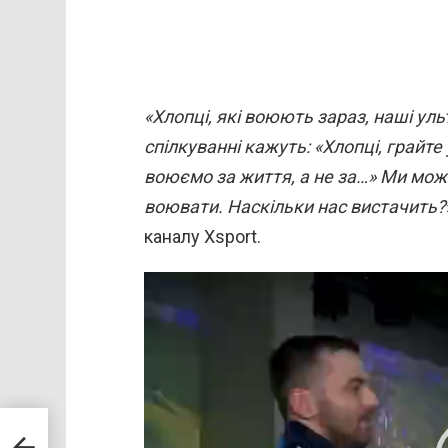
«Хлопці, які воюють зараз, наші ульт
спілкуванні кажуть: «Хлопці, грайте
воюємо за життя, а не за…» Ми може
воювати. Наскільки нас вистачить?
каналу Xsport.
В
и
д
е
о
п
их і