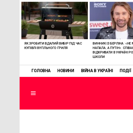
ОСТАННІ
СТАТТІ
ЯК ЗРОБИТИ ВДАЛИЙ ВИБІР ПІД ЧАС
ВИННИК ІЗ БЕРЛІНА: «НЕ
КУПІВЛІ ВУГІЛЬНОГО ГРИЛЯ
НАПАЛА, А ПУТІН». СПІВ
ВІДКРИВАТИ В УКРАЇНІ РО
ШКОЛИ
ГОЛОВНА
НОВИНИ
ВІЙНА В УКРАЇНІ
ПОДІЇ
Menu