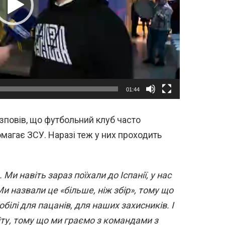
01:44
зповів, що футбольний клуб часто
омагає ЗСУ. Наразі теж у них проходить
Ми навіть зараз поїхали до Іспанії, у нас
и назвали це «більше, ніж збір», тому що
білі для пацанів, для наших захисників. І
ту, тому що ми граємо з командами з