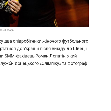
тем Гагарін
ку два співробітники жіночого футбольного
татися до України після виїзду до Швеції
кли SMM-фахівець Роман Лопатін, який
служби донецького «Олімпіку» та фотограф