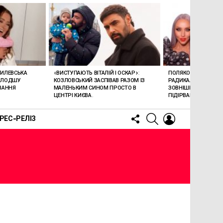
ГИЛЕВСЬКА
«ВИСТУПАЮТЬ ВІТАЛІЙ І ОСКАР»:
ПОЛЯКОВА ВРАЗИЛА
ОЛОДШУ
КОЗЛОВСЬКИЙ ЗАСПІВАВ РАЗОМ ІЗ
РАДИКАЛЬНОЮ ЗМІ
ВАННЯ
МАЛЕНЬКИМ СИНОМ ПРОСТО В
ЗОВНІШНОСТІ: НОВИ
ЦЕНТРІ КИЄВА.
ПІДІРВАВ МЕРЕЖУ (В
FOLLOW
SEARCH
LOGIN
РЕС-РЕЛІЗ
US