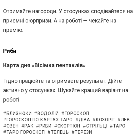
Отримайте нагороди. У стосунках сподівайтеся на
приємні сюрпризи. А на роботі — чекайте на
премію.
Риби
Карта дня «Вісімка пентаклів»
Гідно працюйте та отримаєте результат. Дійте
активно у стосунках. Шукайте кращий варіант на
роботі.
БЛИЗНЮКИ
ВОДОЛІЙ
ГОРОСКОП
ГОРОСКОП ПО КАРТАХ ТАРО
ДІВА
КОЗОРІГ
ЛЕВ
ОВЕН
РАК
РИБИ
СКОРПІОН
СТРІЛЬЦІ
ТАРО
ТАРО ГОРОСКОП
ТЕЛЕЦЬ
ТЕРЕЗИ