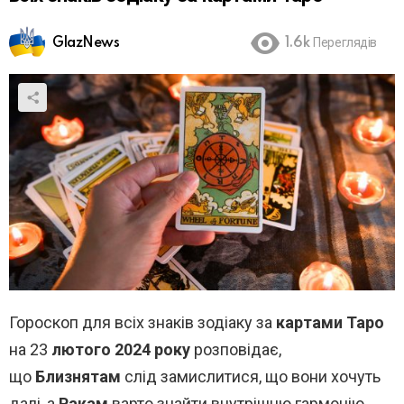
GlazNews
1.6k
Переглядів
Гороскоп для всіх знаків зодіаку за
картами Таро
на 23
лютого 2024 року
розповідає,
що
Близнятам
слід замислитися, що вони хочуть
далі, а
Ракам
варто знайти внутрішню гармонію.