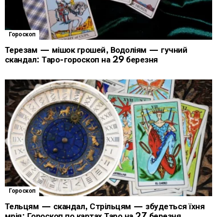
Гороскоп
Терезам — мішок грошей, Водоліям — гучний
скандал: Таро-гороскоп на 29 березня
Гороскоп
Тельцям — скандал, Стрільцям — збудеться їхня
мрія: Гороскоп по картах Таро на 27 березня