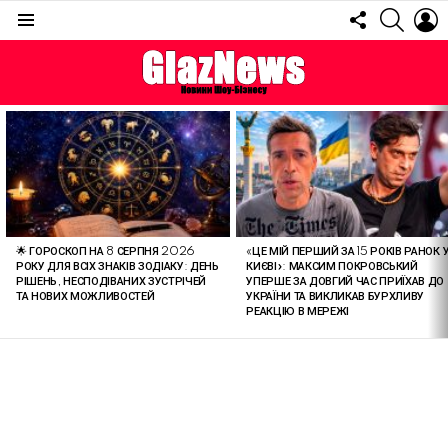
FOLLOW
SEARC
L
US
Menu
ОСТАННІ
СТАТТІ
🌟 ГОРОСКОП НА 8 СЕРПНЯ 2026
«ЦЕ МІЙ ПЕРШИЙ ЗА 15 РОКІВ РАНОК 
РОКУ ДЛЯ ВСІХ ЗНАКІВ ЗОДІАКУ: ДЕНЬ
КИЄВІ»: МАКСИМ ПОКРОВСЬКИЙ
РІШЕНЬ, НЕСПОДІВАНИХ ЗУСТРІЧЕЙ
УПЕРШЕ ЗА ДОВГИЙ ЧАС ПРИЇХАВ ДО
ТА НОВИХ МОЖЛИВОСТЕЙ
УКРАЇНИ ТА ВИКЛИКАВ БУРХЛИВУ
РЕАКЦІЮ В МЕРЕЖІ