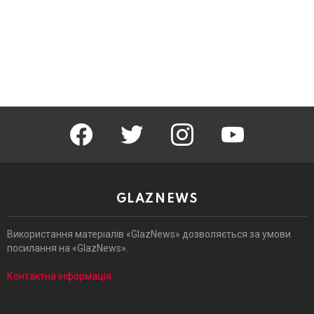
facebook
twitter
instagram
youtube
GLAZNEWS
Використання матеріалів «GlazNews» дозволяється за умови
посилання на «GlazNews».
Контактна інформація