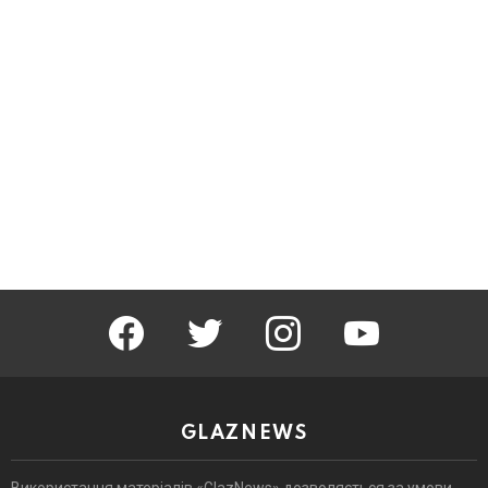
facebook
twitter
instagram
youtube
GLAZNEWS
Використання матеріалів «GlazNews» дозволяється за умови