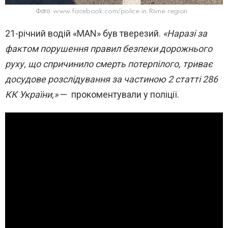
Фото: www.facebook.com/police.in.Rivne.region
21-річний водій «MAN» був тверезий.
«Наразі за
фактом порушення правил безпеки дорожнього
руху, що спричинило смерть потерпілого, триває
досудове розслідування за частиною 2 статті 286
КК України,»
— прокоментували у поліції.