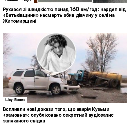
Новини
Події
Рухався зі швидкістю понад 160 км/год: нардеп від
«Батьківщини» насмерть збив дівчину у селі на
Житомирщині
Шоу-Бізнес
Вспливли нові докази того, що аварія Кузьми
«замовна»: опубліковано секретний аудіозапис
заляканого свідка