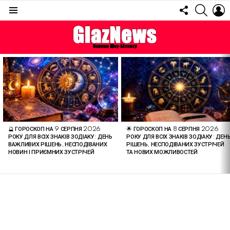
FOLLOW
SEARC
L
US
Menu
ОСТАННІ
СТАТТІ
🔮 ГОРОСКОП НА 9 СЕРПНЯ 2026
🌟 ГОРОСКОП НА 8 СЕРПНЯ 2026
РОКУ ДЛЯ ВСІХ ЗНАКІВ ЗОДІАКУ: ДЕНЬ
РОКУ ДЛЯ ВСІХ ЗНАКІВ ЗОДІАКУ: ДЕН
ВАЖЛИВИХ РІШЕНЬ, НЕСПОДІВАНИХ
РІШЕНЬ, НЕСПОДІВАНИХ ЗУСТРІЧЕЙ
НОВИН І ПРИЄМНИХ ЗУСТРІЧЕЙ
ТА НОВИХ МОЖЛИВОСТЕЙ