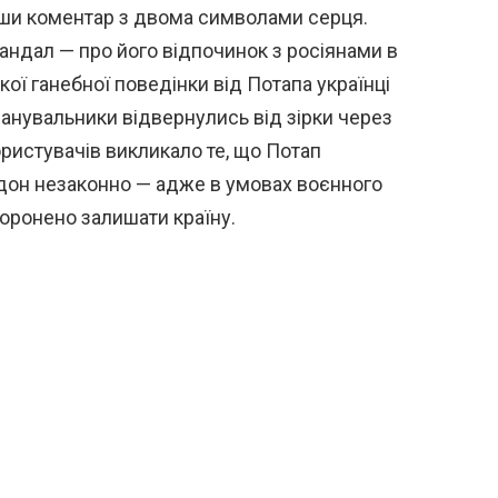
авши коментар з двома символами серця.
андал — про його відпочинок з росіянами в
акої ганебної поведінки від Потапа українці
 шанувальники відвернулись від зірки через
ористувачів викликало те, що Потап
дон незаконно — адже в умовах воєнного
боронено залишати країну.