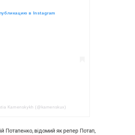
публикацию в Instagram
stia Kamenskykh (@kamenskux)
ій Потапенко, відомий як репер Потап,