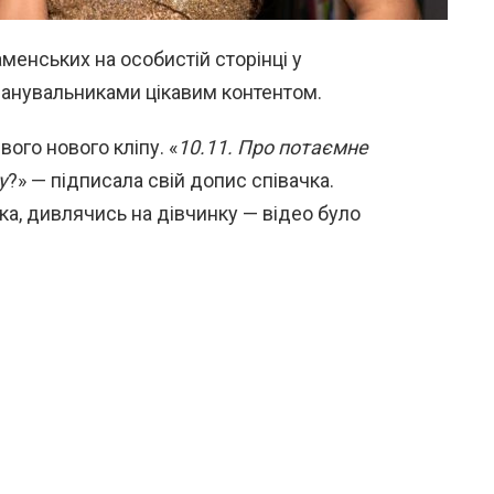
менських на особистій сторінці у
шанувальниками цікавим контентом.
вого нового кліпу. «
10.11. Про потаємне
у
?» — підписала свій допис співачка.
ка, дивлячись на дівчинку — відео було