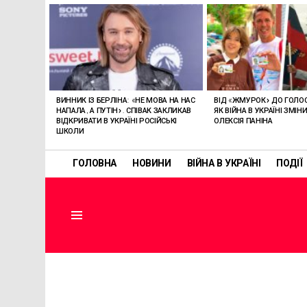
ОСТАННІ
СТАТТІ
ВИННИК ІЗ БЕРЛІНА: «НЕ МОВА НА НАС
ВІД «ЖМУРОК» ДО ГОЛО
НАПАЛА, А ПУТІН». СПІВАК ЗАКЛИКАВ
ЯК ВІЙНА В УКРАЇНІ ЗМІ
ВІДКРИВАТИ В УКРАЇНІ РОСІЙСЬКІ
ОЛЕКСІЯ ПАНІНА
ШКОЛИ
ГОЛОВНА
НОВИНИ
ВІЙНА В УКРАЇНІ
ПОДІЇ
Menu