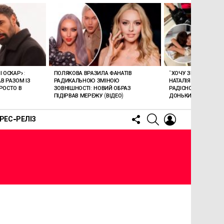
І ОСКАР»:
ПОЛЯКОВА ВРАЗИЛА ФАНАТІВ
“ХОЧУ ЗРОБИТИ ЇЙ 
В РАЗОМ ІЗ
РАДИКАЛЬНОЮ ЗМІНОЮ
НАТАЛІЯ МОГИЛЕВС
РОСТО В
ЗОВНІШНОСТІ: НОВИЙ ОБРАЗ
РАДІСНОЮ НОВИНО
ПІДІРВАВ МЕРЕЖУ (ВІДЕО)
ДОНЬКИ
FOLLOW
SEARCH
LOGIN
РЕС-РЕЛІЗ
US