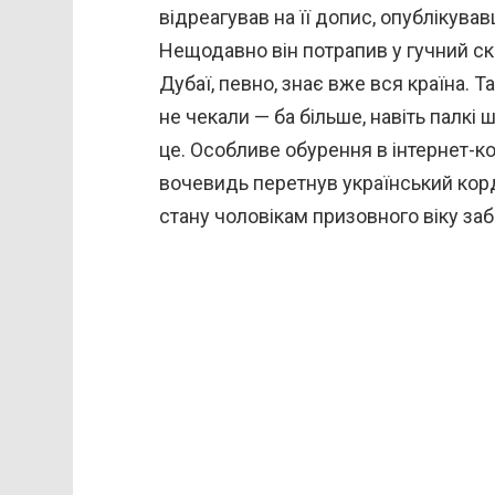
відреагував на її допис, опублікув
Нещодавно він потрапив у гучний ск
Дубаї, певно, знає вже вся країна. Т
не чекали — ба більше, навіть палкі
це. Особливе обурення в інтернет-к
вочевидь перетнув український кор
стану чоловікам призовного віку за