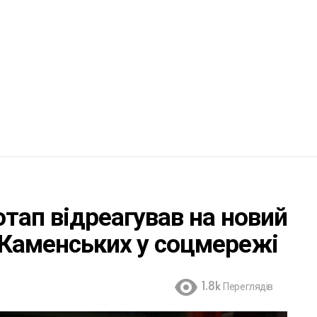
тап відреагував на новий
 Каменських у соцмережі
1.8k
Переглядів