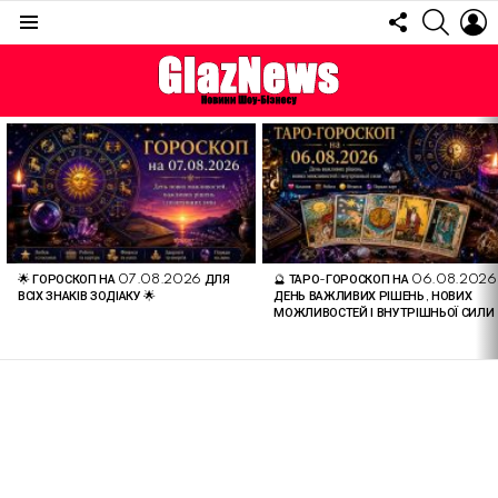
FOLLOW
SEARC
L
US
Menu
ОСТАННІ
СТАТТІ
🌟 ГОРОСКОП НА 07.08.2026 ДЛЯ
🔮 ТАРО-ГОРОСКОП НА 06.08.2026
ВСІХ ЗНАКІВ ЗОДІАКУ 🌟
ДЕНЬ ВАЖЛИВИХ РІШЕНЬ, НОВИХ
МОЖЛИВОСТЕЙ І ВНУТРІШНЬОЇ СИЛИ