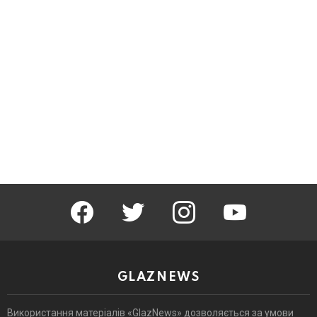
facebook
twitter
instagram
youtube
GLAZNEWS
Використання матеріалів «GlazNews» дозволяється за умови