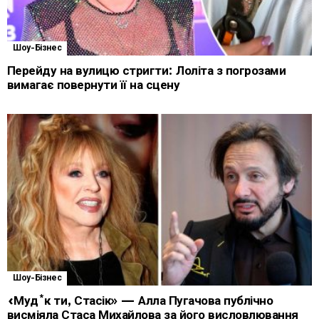
Шоу-Бізнес
Перейду на вулицю стригти: Лоліта з погрозами
вимагає повернути її на сцену
Шоу-Бізнес
«Муд*к ти, Стасік» — Алла Пугачова публічно
висміяла Стаса Михайлова за його висловлювання