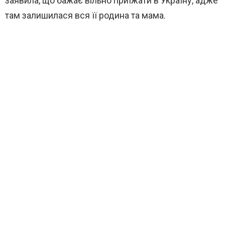
заявила, що бажає вільно приїжати в Україну, адже
там залишилася вся її родина та мама.