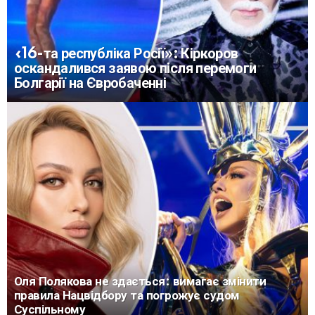
«16-та республіка Росії»: Кіркоров
оскандалився заявою після перемоги
Болгарії на Євробаченні
Оля Полякова не здається: вимагає змінити
правила Нацвідбору та погрожує судом
Суспільному