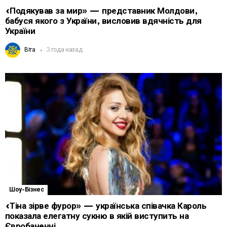
«Подякував за мир» — представник Молдови,
бабуся якого з України, висловив вдячність для
України
Віта
3 года назад
Шоу-Бізнес
«Тіна зірве фурор» — українська співачка Кароль
показала елегатну сукню в якій виступить на
Євробаченні