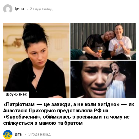
Ірина
3 года назад
Шоу-Бізнес
«Патріотизм — це завжди, а не коли вигідно» — як
Анастасія Приходько представляла РФ на
«Євробаченні», обіймалась з росіянами та чому не
спілкується з мамою та братом
Віта
3 года назад