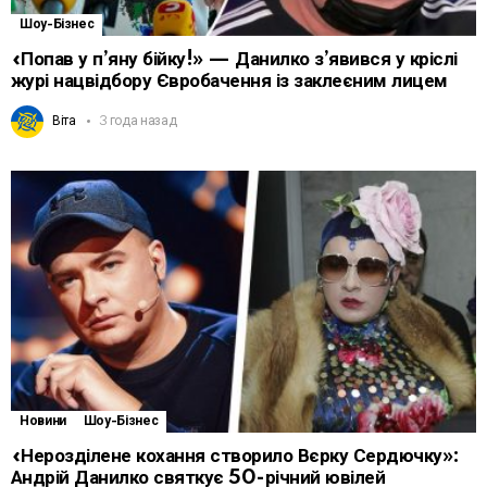
Шоу-Бізнес
«Попав у п’яну бійку!» — Данилко з’явився у кріслі
журі нацвідбору Євробачення із заклеєним лицем
Віта
3 года назад
Новини
Шоу-Бізнес
«Нерозділене кохання створило Вєрку Сердючку»:
Андрій Данилко святкує 50-річний ювілей