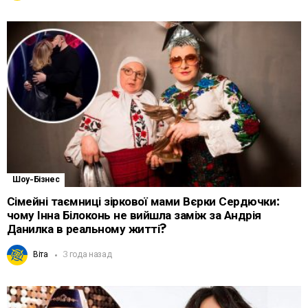
Шоу-Бізнес
Сімейні таємниці зіркової мами Вєрки Сердючки:
чому Інна Білоконь не вийшла заміж за Андрія
Данилка в реальному житті?
Віта
3 года назад