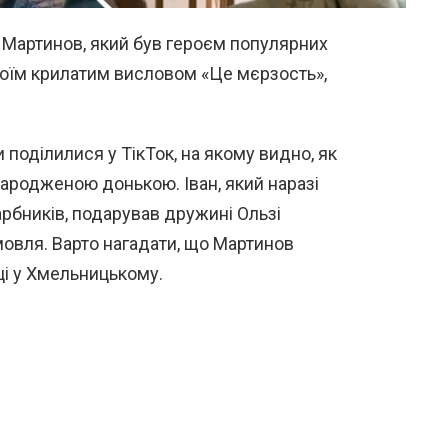
 Мартинов, який був героєм популярних
воїм крилатим висловом «Це мєрзость»,
поділилися у ТікТок, на якому видно, як
ародженою донькою. Іван, який наразі
арбників, подарував дружині Ользі
мовля. Варто нагадати, що Мартинов
ці у Хмельницькому.