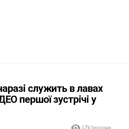
наразі служить в лавах
ДЕО першої зустрічі у
1.7k
Переглядів