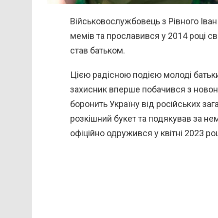
Військовослужбовець з Рівного Іван
мемів та прославився у 2014 році с
став батьком.
Цією радісною подією молоді батьки 
захисник вперше побачився з новон
боронить Україну від російських заг
розкішний букет та подякував за не
офіційно одружився у квітні 2023 ро