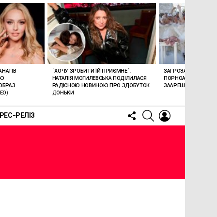
АНАТІВ
“ХОЧУ ЗРОБИТИ ЇЙ ПРИЄМНЕ”:
ЗАГРОЗА 15 РОКІВ В’
ОЮ
НАТАЛІЯ МОГИЛЕВСЬКА ПОДІЛИЛАСЯ
ПОРНОАКТОРКА БОН
ОБРАЗ
РАДІСНОЮ НОВИНОЮ ПРО ЗДОБУТОК
ЗААРЕШТОВАНА НА Б
ЕО)
ДОНЬКИ
FOLLOW
SEARCH
LOGIN
РЕС-РЕЛІЗ
US