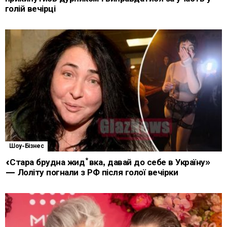
голій вечірці
Шоу-Бізнес
«Стара брудна жид*вка, давай до себе в Україну»
— Лоліту погнали з РФ після голої вечірки