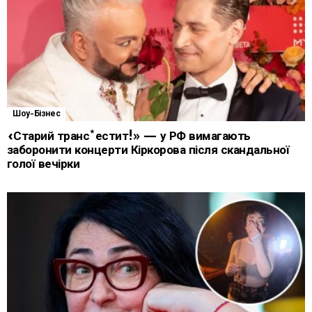
Шоу-Бізнес
«Старий транс*естит!» — у РФ вимагають
заборонити концерти Кіркорова після скандальної
голої вечірки