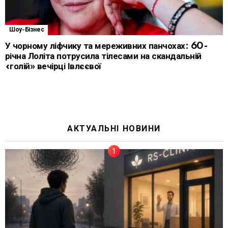
Шоу-Бізнес
У чорному ліфчику та мереживних панчохах: 60-
річна Лоліта потрусила тілесами на скандальній
«голій» вечірці Івлєєвої
АКТУАЛЬНІ НОВИНИ