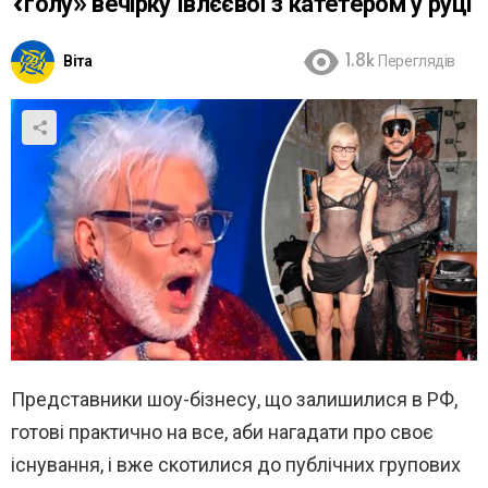
«голу» вечірку Івлєєвої з катетером у руці
Віта
1.8k
Переглядів
Представники шоу-бізнесу, що залишилися в РФ,
готові практично на все, аби нагадати про своє
існування, і вже скотилися до публічних групових