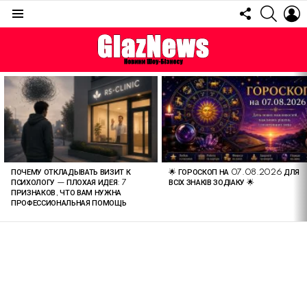
FOLLOW
SEARC
L
US
Menu
ОСТАННІ
СТАТТІ
ПОЧЕМУ ОТКЛАДЫВАТЬ ВИЗИТ К
🌟 ГОРОСКОП НА 07.08.2026 ДЛЯ
ПСИХОЛОГУ — ПЛОХАЯ ИДЕЯ: 7
ВСІХ ЗНАКІВ ЗОДІАКУ 🌟
ПРИЗНАКОВ, ЧТО ВАМ НУЖНА
ПРОФЕССИОНАЛЬНАЯ ПОМОЩЬ