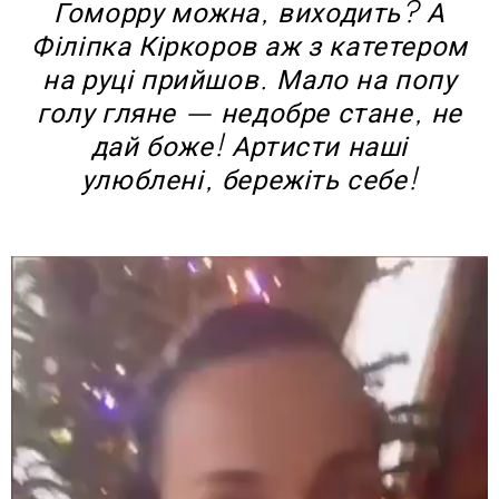
Гоморру можна, виходить? А
Філіпка Кіркоров аж з катетером
на руці прийшов. Мало на попу
голу гляне — недобре стане, не
дай боже! Артисти наші
улюблені, бережіть себе!
В
и
д
е
о
п
л