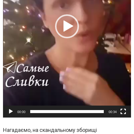
е
е
р
00:00
00:34
Нагадаємо, на скандальному зборищі