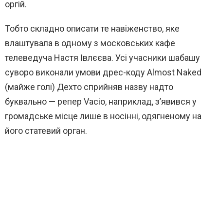
оргій.
Тобто складно описати те навіженство, яке
влаштувала в одному з московських кафе
телеведуча Настя Івлєєва. Усі учасники шабашу
суворо виконали умови дрес-коду Almost Naked
(майже голі) Дехто сприйняв назву надто
буквально — репер Vacio, наприклад, з’явився у
громадське місце лише в носінні, одягненому на
його статевий орган.