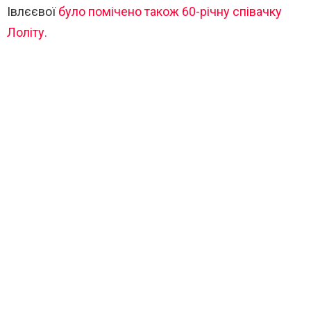
Івлєєвої
було помічено також 60-річну співачку
Лоліту.