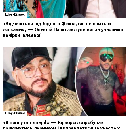
Шоу-Бізнес
«Відчепіться від бідного Філіпа, він не спить із
жінками», — Олексій Панін заступився за учасників
вечірки Івлєєвої
Шоу-Бізнес
«Я поплутав двері!» — Кіркоров спробував
прикинутись дурником і виправдатися за участь у