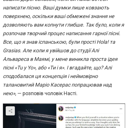
написати пісню. Ваші думки лише ковзають
поверхнею, оскільки ваші обмежені знання не
дозволяють вам копнути глибше. Так було, коли я
розпочав творчий процес написання гарної пісні.
Все, що я знав іспанською, були прості Hola! та
Grasias. Але коли я увійшов до студії Алі
Альвареса в Маямі, у мене виникла проста ідея
пісні «Tu y Yo», або «Ти і я». І вгадайте, що? Алі
сподобалася ця концепція і неймовірно
талановитий Маріо Касерас попрацював над
нею»,
— розповів чоловік Насті.