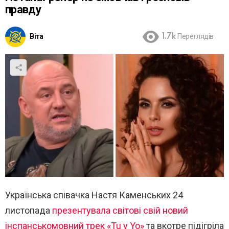
правду
Віта
1.7k
Переглядів
Українська співачка Настя Каменських 24
листопада
презентувала світові свій новий
інспанськомовний трек «Tu y Yo»
та вкотре підігріла