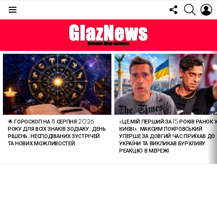
FOLLOW
SEARC
L
US
Menu
ОСТАННІ
СТАТТІ
🌟 ГОРОСКОП НА 8 СЕРПНЯ 2026
«ЦЕ МІЙ ПЕРШИЙ ЗА 15 РОКІВ РАНОК 
РОКУ ДЛЯ ВСІХ ЗНАКІВ ЗОДІАКУ: ДЕНЬ
КИЄВІ»: МАКСИМ ПОКРОВСЬКИЙ
РІШЕНЬ, НЕСПОДІВАНИХ ЗУСТРІЧЕЙ
УПЕРШЕ ЗА ДОВГИЙ ЧАС ПРИЇХАВ ДО
ТА НОВИХ МОЖЛИВОСТЕЙ
УКРАЇНИ ТА ВИКЛИКАВ БУРХЛИВУ
РЕАКЦІЮ В МЕРЕЖІ