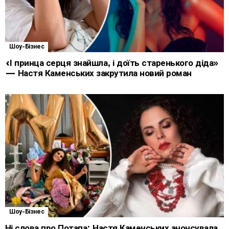
Шоу-Бізнес
«І принца серця знайшла, і доїть старенького діда»
— Настя Каменських закрутила новий роман
Шоу-Бізнес
Ні слова про Потапа: Настя Каменських анонсувала