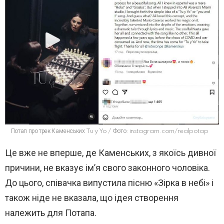
Потап про трек Каменських Tu y Yo / Фото: instagram.com/realpotap
Це вже не вперше, де Каменських, з якоїсь дивної
причини, не вказує ім’я свого законного чоловіка.
До цього, співачка випустила пісню «Зірка в небі» і
також ніде не вказала, що ідея створення
належить для Потапа.